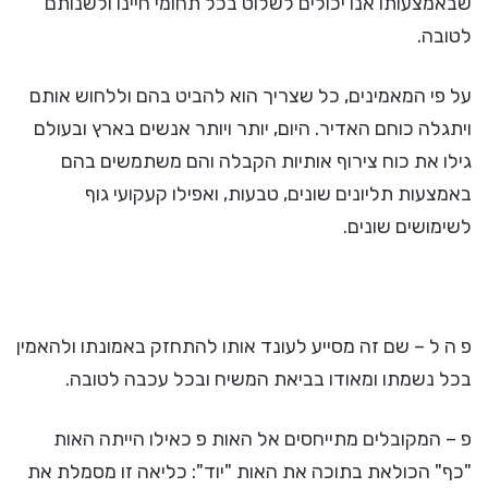
שבאמצעותו אנו יכולים לשלוט בכל תחומי חיינו ולשנותם
לטובה.
על פי המאמינים, כל שצריך הוא להביט בהם וללחוש אותם
ויתגלה כוחם האדיר. היום, יותר ויותר אנשים בארץ ובעולם
גילו את כוח צירוף אותיות הקבלה והם משתמשים בהם
באמצעות תליונים שונים, טבעות, ואפילו קעקועי גוף
לשימושים שונים.
פ ה ל – שם זה מסייע לעונד אותו להתחזק באמונתו ולהאמין
בכל נשמתו ומאודו בביאת המשיח ובכל עכבה לטובה.
פ – המקובלים מתייחסים אל האות פ כאילו הייתה האות
"כף" הכולאת בתוכה את האות "יוד": כליאה זו מסמלת את