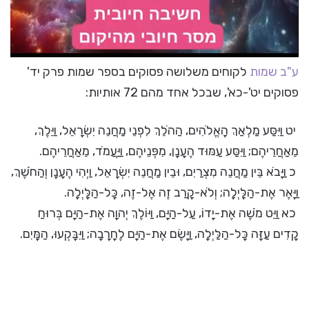
ע"ב שמות
לקוחים משלושה פסוקים בספר שמות פרק יד'
פסוקים יט'-כא', שבכל אחד מהם 72 אותיות:
יט וַיִּסַּע מַלְאַךְ הָאֱלֹהִים, הַהֹלֵךְ לִפְנֵי מַחֲנֵה יִשְׂרָאֵל, וַיֵּלֶךְ,
מֵאַחֲרֵיהֶם; וַיִּסַּע עַמּוּד הֶעָנָן, מִפְּנֵיהֶם, וַיַּעֲמֹד, מֵאַחֲרֵיהֶם.
כ וַיָּבֹא בֵּין מַחֲנֵה מִצְרַיִם, וּבֵין מַחֲנֵה יִשְׂרָאֵל, וַיְהִי הֶעָנָן וְהַחֹשֶׁךְ,
וַיָּאֶר אֶת-הַלָּיְלָה; וְלֹא-קָרַב זֶה אֶל-זֶה, כָּל-הַלָּיְלָה.
כא וַיֵּט מֹשֶׁה אֶת-יָדוֹ, עַל-הַיָּם, וַיּוֹלֶךְ יְהוָה אֶת-הַיָּם בְּרוּחַ
קָדִים עַזָּה כָּל-הַלַּיְלָה, וַיָּשֶׂם אֶת-הַיָּם לֶחָרָבָה; וַיִּבָּקְעוּ, הַמָּיִם.