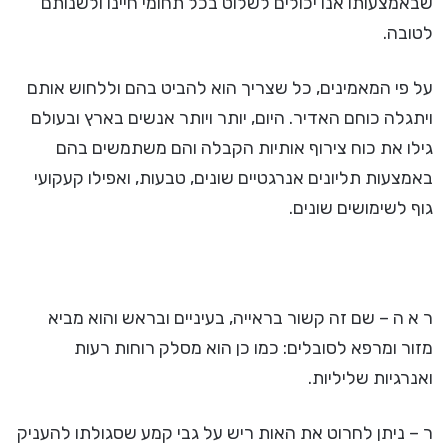
שבאמצעותו אנו יכולים לשלוט בכל תחומי חיינו ולשנותם
לטובה.
על פי המאמינים, כל שצריך הוא להביט בהם וללחוש אותם
ויתגלה כוחם האדיר. היום, יותר ויותר אנשים בארץ ובעולם
גילו את כוח צירוף אותיות הקבלה והם משתמשים בהם
באמצעות תליונים אנרגטיים שונים, טבעות, ואפילו קעקועי
גוף לשימושים שונים.
ר א ה – שם זה קשור בראייה, בעיניים ובראש והוא מביא
מזור ומרפא לסובלים: כמו כן הוא מסלק רוחות רעות
ואנרגיות שליליות.
ר – ניתן לחרוט את האות ריש על גבי קמע שסגולתו להעניק