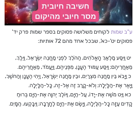
ע"ב שמות
לקוחים משלושה פסוקים בספר שמות פרק יד'
פסוקים יט'-כא', שבכל אחד מהם 72 אותיות:
יט וַיִּסַּע מַלְאַךְ הָאֱלֹהִים, הַהֹלֵךְ לִפְנֵי מַחֲנֵה יִשְׂרָאֵל, וַיֵּלֶךְ,
מֵאַחֲרֵיהֶם; וַיִּסַּע עַמּוּד הֶעָנָן, מִפְּנֵיהֶם, וַיַּעֲמֹד, מֵאַחֲרֵיהֶם.
כ וַיָּבֹא בֵּין מַחֲנֵה מִצְרַיִם, וּבֵין מַחֲנֵה יִשְׂרָאֵל, וַיְהִי הֶעָנָן וְהַחֹשֶׁךְ,
וַיָּאֶר אֶת-הַלָּיְלָה; וְלֹא-קָרַב זֶה אֶל-זֶה, כָּל-הַלָּיְלָה.
כא וַיֵּט מֹשֶׁה אֶת-יָדוֹ, עַל-הַיָּם, וַיּוֹלֶךְ יְהוָה אֶת-הַיָּם בְּרוּחַ
קָדִים עַזָּה כָּל-הַלַּיְלָה, וַיָּשֶׂם אֶת-הַיָּם לֶחָרָבָה; וַיִּבָּקְעוּ, הַמָּיִם.