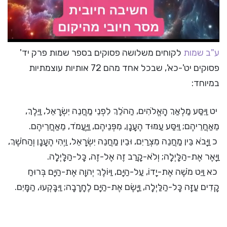
ע"ב שמות
לקוחים משלושה פסוקים בספר שמות פרק יד'
פסוקים יט'-כא', שבכל אחד מהם 72 אותיות עוצמתיות
במיוחד:
יט וַיִּסַּע מַלְאַךְ הָאֱלֹהִים, הַהֹלֵךְ לִפְנֵי מַחֲנֵה יִשְׂרָאֵל, וַיֵּלֶךְ,
מֵאַחֲרֵיהֶם; וַיִּסַּע עַמּוּד הֶעָנָן, מִפְּנֵיהֶם, וַיַּעֲמֹד, מֵאַחֲרֵיהֶם.
כ וַיָּבֹא בֵּין מַחֲנֵה מִצְרַיִם, וּבֵין מַחֲנֵה יִשְׂרָאֵל, וַיְהִי הֶעָנָן וְהַחֹשֶׁךְ,
וַיָּאֶר אֶת-הַלָּיְלָה; וְלֹא-קָרַב זֶה אֶל-זֶה, כָּל-הַלָּיְלָה.
כא וַיֵּט מֹשֶׁה אֶת-יָדוֹ, עַל-הַיָּם, וַיּוֹלֶךְ יְהוָה אֶת-הַיָּם בְּרוּחַ
קָדִים עַזָּה כָּל-הַלַּיְלָה, וַיָּשֶׂם אֶת-הַיָּם לֶחָרָבָה; וַיִּבָּקְעוּ, הַמָּיִם.