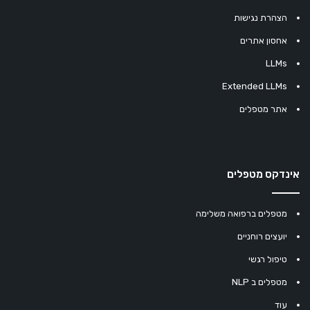
הצהרת נגישות
אחסון אתרים
LLMs
Extended LLMs
אתר מטפלים
אינדקס מטפלים
מטפלים ברפואה משלימה
יועצים רוחניים
טיפול רגשי
מטפלים ב NLP
עוד