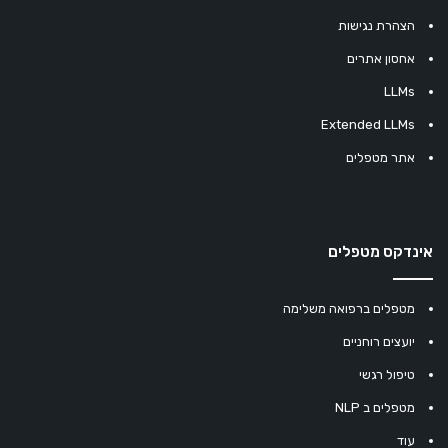
הצהרת נגישות
אחסון אתרים
LLMs
Extended LLMs
אתר מטפלים
אינדקס מטפלים
מטפלים ברפואה משלימה
יועצים רוחניים
טיפול רגשי
מטפלים ב NLP
עוד