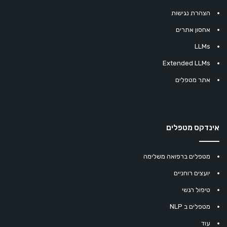
הצהרת נגישות
אחסון אתרים
LLMs
Extended LLMs
אתר מטפלים
אינדקס מטפלים
מטפלים ברפואה משלימה
יועצים רוחניים
טיפול רגשי
מטפלים ב NLP
עוד