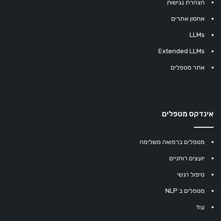
הצהרת נגישות
אחסון אתרים
LLMs
Extended LLMs
אתר מטפלים
אינדקס מטפלים
מטפלים ברפואה משלימה
יועצים רוחניים
טיפול רגשי
מטפלים ב NLP
עוד