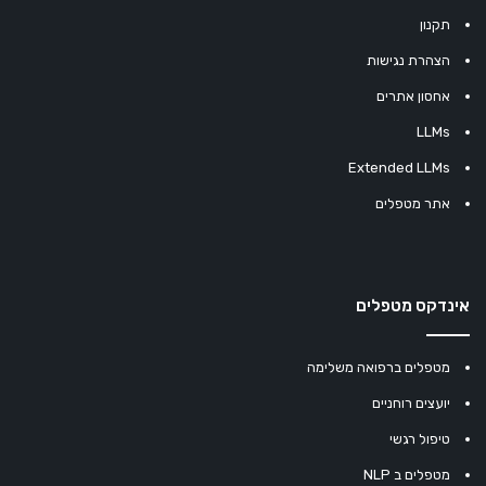
תקנון
הצהרת נגישות
אחסון אתרים
LLMs
Extended LLMs
אתר מטפלים
אינדקס מטפלים
מטפלים ברפואה משלימה
יועצים רוחניים
טיפול רגשי
מטפלים ב NLP