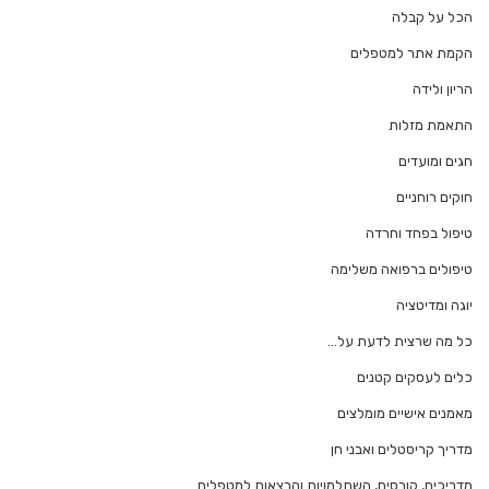
הכל על קבלה
הקמת אתר למטפלים
הריון ולידה
התאמת מזלות
חגים ומועדים
חוקים רוחניים
טיפול בפחד וחרדה
טיפולים ברפואה משלימה
יוגה ומדיטציה
כל מה שרצית לדעת על…
כלים לעסקים קטנים
מאמנים אישיים מומלצים
מדריך קריסטלים ואבני חן
מדריכים, קורסים, השתלמויות והרצאות למטפלים