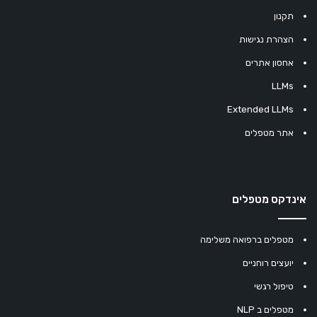
תקנון
הצהרת נגישות
אחסון אתרים
LLMs
Extended LLMs
אתר מטפלים
אינדקס מטפלים
מטפלים ברפואה משלימה
יועצים רוחניים
טיפול רגשי
מטפלים ב NLP