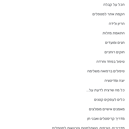
הכל על קבלה
הקמת אתר למטפלים
הריון ולידה
התאמת מזלות
חגים ומועדים
חוקים רוחניים
טיפול בפחד וחרדה
טיפולים ברפואה משלימה
יוגה ומדיטציה
כל מה שרצית לדעת על…
כלים לעסקים קטנים
מאמנים אישיים מומלצים
מדריך קריסטלים ואבני חן
מדריכים, קורסים, השתלמויות והרצאות למטפלים