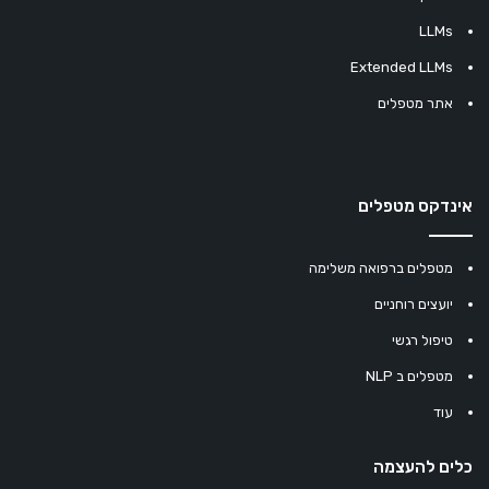
LLMs
Extended LLMs
אתר מטפלים
אינדקס מטפלים
מטפלים ברפואה משלימה
יועצים רוחניים
טיפול רגשי
מטפלים ב NLP
עוד
כלים להעצמה