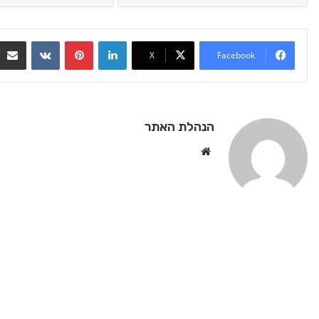
VKontakte
Pinterest
LinkedIn
X
Facebook
הנהלת האתר
We
bsi
te