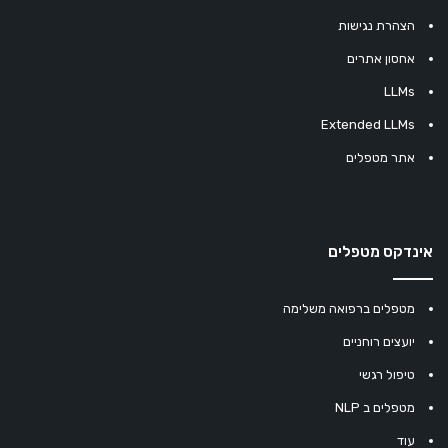
הצהרת נגישות
אחסון אתרים
LLMs
Extended LLMs
אתר מטפלים
אינדקס מטפלים
מטפלים ברפואה משלימה
יועצים רוחניים
טיפול רגשי
מטפלים ב NLP
עוד