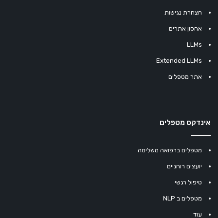
הצהרת נגישות
אחסון אתרים
LLMs
Extended LLMs
אתר מטפלים
אינדקס מטפלים
מטפלים ברפואה משלימה
יועצים רוחניים
טיפול רגשי
מטפלים ב NLP
עוד