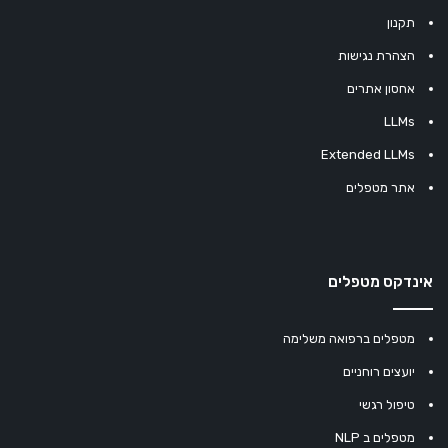
תקנון
הצהרת נגישות
אחסון אתרים
LLMs
Extended LLMs
אתר מטפלים
אינדקס מטפלים
מטפלים ברפואה משלימה
יועצים רוחניים
טיפול רגשי
מטפלים ב NLP