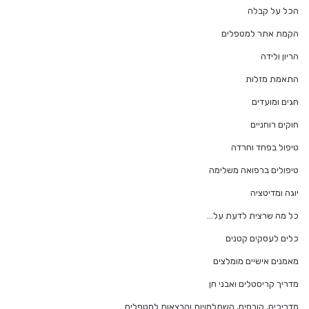
הכל על קבלה
הקמת אתר למטפלים
הריון ולידה
התאמת מזלות
חגים ומועדים
חוקים רוחניים
טיפול בפחד וחרדה
טיפולים ברפואה משלימה
יוגה ומדיטציה
כל מה שרצית לדעת על…
כלים לעסקים קטנים
מאמנים אישיים מומלצים
מדריך קריסטלים ואבני חן
מדריכים, קורסים, השתלמויות והרצאות למטפלים