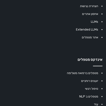
הצהרת נגישות
אחסון אתרים
LLMs
Extended LLMs
אתר מטפלים
אינדקס מטפלים
מטפלים ברפואה משלימה
יועצים רוחניים
טיפול רגשי
מטפלים ב NLP
עוד