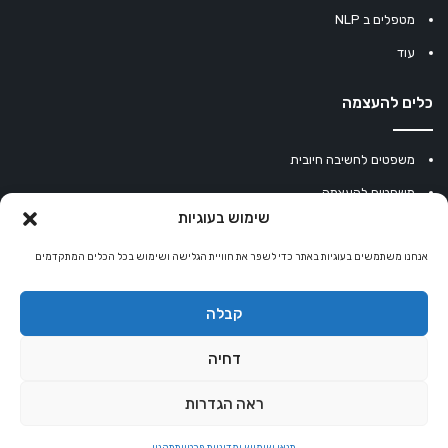
מטפלים ב NLP
עוד
כלים להעצמה
משפטים לחשיבה חיובית
משפטים להעצמה
שימוש בעוגיות
עוגיית מזל סינית
אנחנו משתמשים בעוגיות באתר כדי לשפר את חוויית הגלישה ושימוש בכל הכלים המתקדמים
מחשבון נומרולוגיה
קריסטלים למזלות
קבלה
קניון רוחניות
דחיה
ראה הגדרות
© כל הזכויות שמורות 2026 |
אלטרנטיבלי
שרותי הוסטינג על ידי Sweethome