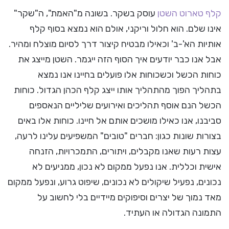
קלף טארוט השטן
עוסק בשקר. בשונה מ"האמת", ה"שקר"
אינו שלם. הוא חלול וריקני, אולם הוא נמצא בסוף קלף
אותיות הא'-ב' וכאילו מבטיח קיצור דרך לסיום מוצלח ומהיר.
אבל אנו כבר יודעים איך הסוף הזה ייגמר. השטן מייצג את
כוחות הכשל וכשכוחות אלו פועלים בחיינו אנו נמצא
בתהליך הפוך מהתהליך אותו ייצג קלף הכהן הגדול. כוחות
הכשל הנם אוסף תהליכים ואירועים שליליים הנאספים
סביבנו, אנו כאילו מושכים אותם אל חיינו. כוחות אלו באים
בצורות שונות כגון: חברים "טובים" המשפיעים עלינו לרעה,
עצות רעות שאנו מקבלים, ויתורים, התמכרויות, הזנחה
אישית וכללית. אנו נפעל ממקום לא נכון, ממניעים לא
נכונים, נפעיל שיקולים לא נכונים, שיפוט גרוע, ונפעל ממקום
מאד נמוך של יצרים וסיפוקים מיידיים בלי לחשוב על
התמונה הגדולה או העתיד.