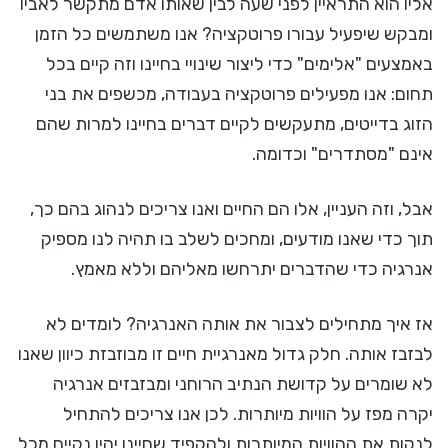
אליו הוא התראיין לפני שעה לבין שאותו אדם מתקשר לאביו
ומבקש שיפעיל עבורו פרוטקציה? אנו משתמשים כל הזמן
באמצעים "אלימים" כדי ליצור שינויי בחיינו וזה קיים בכל
תחום: אנו מפעילים פרוטקציה בעבודה, מכשפים את בני
הזוג בדייטים, מתעקשים לקיים דברים בחיינו למרות שהם
אינם "מסתדרים" וכדומה.
אבל, וזה העניין, אלו הם החיים ואנו צריכים לנהוג בהם כך,
תוך כדי שאנו מודעים, ומחכים לשלב בו תהיה לנו מספיק
אנרגיה כדי שהדברים יתרחשו מאליהם וללא מאמץ.
אז איך מתחילים לצבור את אותה האנרגיה? לומדים לא
לבזבז אותה. חלק גדול מאנרגיית חיים זו מבוזבזת כיוון שאנו
לא שומרים על קדושת הנתיב הרוחני ומבזבזים אנרגיה
יקרה מפז על הוויות מיותרות. לכן אנו צריכים להתחיל
לנקות את ההוויות המיותרות ולהקפיד שחיינו יהיו נקיים מכל