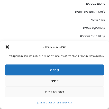
פרסום מטפלים
צ'אקרות ואנרגיה רוחנית
צמחי מרפא
קוסמטיקה טבעית
קידום אתרי מטפלים
קידום הקליניקה
שימוש בעוגיות
קריאה בקלפי טארוט
אנחנו משתמשים בעוגיות באתר כדי לשפר את חוויית הגלישה ושימוש בכל הכלים המתקדמים
קריסטלים
רוחניות
קבלה
ריפוי בצבעים
דחיה
רפואה משלימה
ראה הגדרות
רפואה סינית
רפלקסולוגיה
תנאי שימוש ומדיניות פרטיות
תקנון
שיווק ברשתות חברתיות