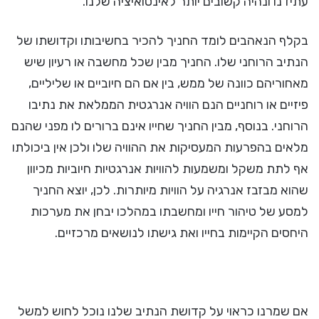
עתידנו ונהיה קשובים יותר לאינטואיציה שלנו.
בקלף הנאהבים לומד החניך להכיר בחשיבותו וקדושתו של
הנתיב הרוחני שלו. החניך מבין שכל מחשבה או רעיון שיש
מאחוריהם כוונה של ממש, בין אם הם חיוביים או שליליים,
פיזיים או רוחניים הנם הוויה אנרגטית הממלאת את נתיבו
הרוחני. בנוסף, מבין החניך שחייו אינם ברורים לו מפני שהנם
מלאים בהפרעות המעסיקות את ההוויה שלו ולכן אין ביכולתו
אף לתת משקל ומשמעות להוויות אנרגטיות חיוביות מכיוון
שהוא מבזבז אנרגיה על הוויות מיותרות. לכן, יוצא החניך
למסע של טיהור חייו ומחשבתו במהלכו יבחן את מערכות
היחסים הקיימות בחייו ואת גישתו לנושאים מרכזיים.
אם שמרנו כראוי על קדושת הנתיב שלנו נוכל לחוש למשל