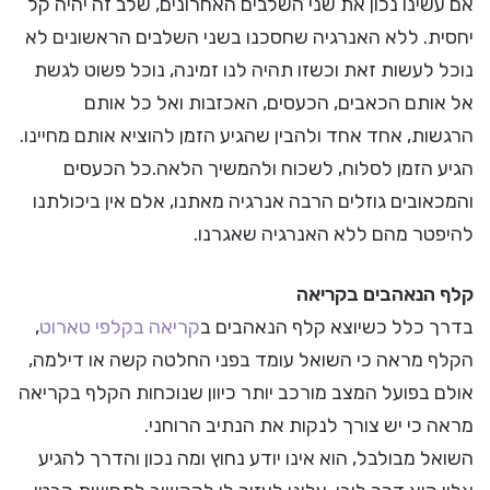
אם עשינו נכון את שני השלבים האחרונים, שלב זה יהיה קל
יחסית. ללא האנרגיה שחסכנו בשני השלבים הראשונים לא
נוכל לעשות זאת וכשזו תהיה לנו זמינה, נוכל פשוט לגשת
אל אותם הכאבים, הכעסים, האכזבות ואל כל אותם
הרגשות, אחד אחד ולהבין שהגיע הזמן להוציא אותם מחיינו.
הגיע הזמן לסלוח, לשכוח ולהמשיך הלאה.כל הכעסים
והמכאובים גוזלים הרבה אנרגיה מאתנו, אלם אין ביכולתנו
להיפטר מהם ללא האנרגיה שאגרנו.
קלף הנאהבים בקריאה
בדרך כלל כשיוצא קלף הנאהבים ב
קריאה בקלפי טארוט
,
הקלף מראה כי השואל עומד בפני החלטה קשה או דילמה,
אולם בפועל המצב מורכב יותר כיוון שנוכחות הקלף בקריאה
מראה כי יש צורך לנקות את הנתיב הרוחני.
השואל מבולבל, הוא אינו יודע נחוץ ומה נכון והדרך להגיע