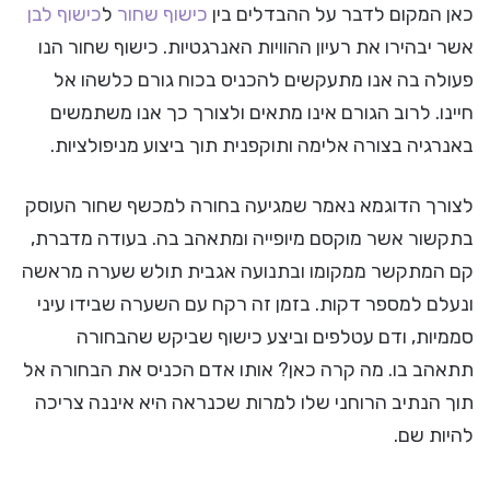
כאן המקום לדבר על ההבדלים בין
כישוף שחור
ל
כישוף לבן
אשר יבהירו את רעיון ההוויות האנרגטיות. כישוף שחור הנו
פעולה בה אנו מתעקשים להכניס בכוח גורם כלשהו אל
חיינו. לרוב הגורם אינו מתאים ולצורך כך אנו משתמשים
באנרגיה בצורה אלימה ותוקפנית תוך ביצוע מניפולציות.
לצורך הדוגמא נאמר שמגיעה בחורה למכשף שחור העוסק
בתקשור אשר מוקסם מיופייה ומתאהב בה. בעודה מדברת,
קם המתקשר ממקומו ובתנועה אגבית תולש שערה מראשה
ונעלם למספר דקות. בזמן זה רקח עם השערה שבידו עיני
סממיות, ודם עטלפים וביצע כישוף שביקש שהבחורה
תתאהב בו. מה קרה כאן? אותו אדם הכניס את הבחורה אל
תוך הנתיב הרוחני שלו למרות שכנראה היא איננה צריכה
להיות שם.