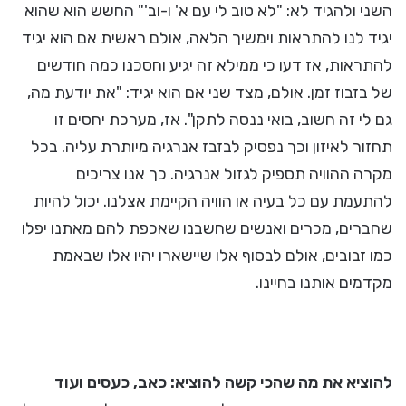
השני ולהגיד לא: "לא טוב לי עם א' ו-וב'" החשש הוא שהוא
יגיד לנו להתראות וימשיך הלאה, אולם ראשית אם הוא יגיד
להתראות, אז דעו כי ממילא זה יגיע וחסכנו כמה חודשים
של בזבוז זמן. אולם, מצד שני אם הוא יגיד: "את יודעת מה,
גם לי זה חשוב, בואי ננסה לתקן". אז, מערכת יחסים זו
תחזור לאיזון וכך נפסיק לבזבז אנרגיה מיותרת עליה. בכל
מקרה ההוויה תספיק לגזול אנרגיה. כך אנו צריכים
להתעמת עם כל בעיה או הוויה הקיימת אצלנו. יכול להיות
שחברים, מכרים ואנשים שחשבנו שאכפת להם מאתנו יפלו
כמו זבובים, אולם לבסוף אלו שיישארו יהיו אלו שבאמת
מקדמים אותנו בחיינו.
להוציא את מה שהכי קשה להוציא: כאב, כעסים ועוד