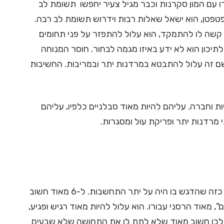
ש וראשונה מספר תקשורתי ולכן ילידי חודש 5 ייוולדו עם המון סקרנות וכבר מגיל צעיר יחפשו תשומת לב
פטפטן, הוא ישאל שאלות רבות וידרוש תשומת לב רבה.
ם. קשה לו להתמקד, הוא עלול להתפזר על פני תחומים
לתיכון הוא לא ידע באיזו מגמה לבחור. חוסר המנוחה
ורים. שם זה עלול להתבטא במרדנות יתר ובמריבות. החשיבות
דם זקוק לתקשורתיות וחברה. עליהם להיות מאוד סבלניים כלפיו, עליהם
מרדנות יתר ופריקת עול ומסגרות.
6 הוא המספר של ההתחשבות וההרמוניה. אולי הוא גדל בבית כזה שהדגש בו היה על יתר התחשבות. ל-6 מאוד חשוב
", מאוד הרסני עבורו. הוא עלול להיות מאוד רגיש ופגיע,
ה, לכן חשוב מאוד שלא לתת לו את התחושה שלא שבעים