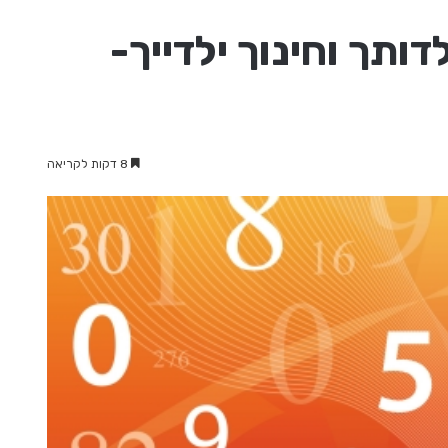
ותך וחינוך ילדייך-
8 דקות לקריאה