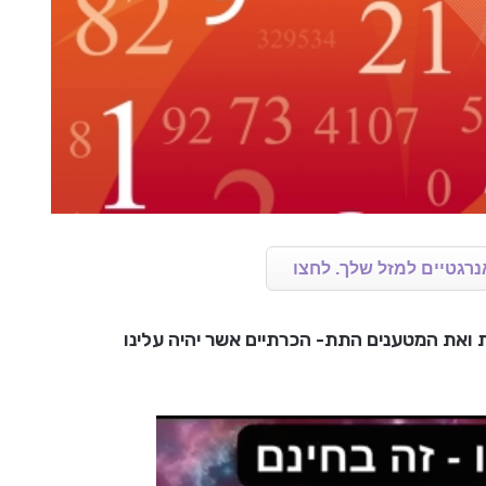
נרגטיים למזל שלך. לחצו
ת ואת המטענים התת- הכרתיים אשר יהיה עלינו