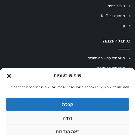
טיפול רגשי
מטפלים ב NLP
עוד
כלים להעצמה
משפטים לחשיבה חיובית
משפטים להעצמה
שימוש בעוגיות
עוגיית מזל סינית
אנחנו משתמשים בעוגיות באתר כדי לשפר את חוויית הגלישה ושימוש בכל הכלים המתקדמים
מחשבון נומרולוגיה
קריסטלים למזלות
קבלה
קניון רוחניות
דחיה
ראה הגדרות
© כל הזכויות שמורות 2026 |
אלטרנטיבלי