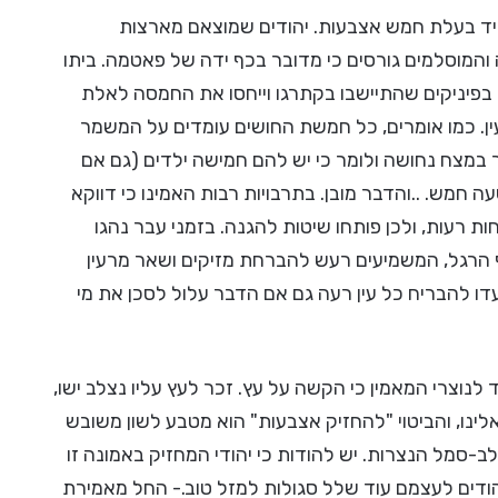
ד בעלת חמש אצבעות. יהודים שמוצאם מארצות
המוסלמים גורסים כי מדובר בכף ידה של פאטמה. ביתו
בפיניקים שהתיישבו בקתרגו וייחסו את החמסה לאלת
 כי לספרה 5 סגולה לשמירה מעין. כמו אומרים, כל חמשת החושים עומדים על המשמר
 במצח נחושה ולומר כי יש להם חמישה ילדים (גם אם
 חמש. ..והדבר מובן. בתרבויות רבות האמינו כי דווקא
ות רעות, ולכן פותחו שיטות להגנה. בזמני עבר נהגו
הרגל, המשמיעים רעש להברחת מזיקים ושאר מרעין
עדו להבריח כל עין רעה גם אם הדבר עלול לסכן את מי
 לנוצרי המאמין כי הקשה על עץ. זכר לעץ עליו נצלב ישו,
אלינו, והביטוי "להחזיק אצבעות" הוא מטבע לשון משובש
-סמל הנצרות. יש להודות כי יהודי המחזיק באמונה זו
הודים לעצמם עוד שלל סגולות למזל טוב.- החל מאמירת