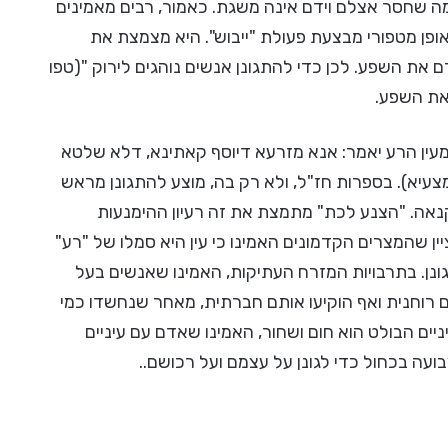
מה שחסר אצלם וידם אינה משגת. כאמור, רבים מאמינים
ופן מטפורי מבצעת פעולת "ייבוש". היא מצמצת את
ת השפע. לכן כדי להתגונן אנשים נוהגים לירוק "(טפו
 את השפע.
ין הרע יאמר: אנא מזרעא דיוסף קאתינא, דלא שלטא
מצעיא). בספרות חז"ל, ולא רק בה, מוצע להתגונן מראש
נאה. "הצנע לכת" מתמצת את זה רעיון ההימנעות
ן שהמצרים הקדמונים האמינו כי עין היא סמלו של "רע"
ונן. בתרבויות המזרח העתיקות, האמינו שאנשים בעל
ם רוחנית ואף הוקיעו אותם חברתית, מאחר שנחשדו כמי
יים הבולט הוא חום ושחור, האמינו שאדם עם עיניים
ועה בכחול כדי לגונן על עצמם ועל רכושם..