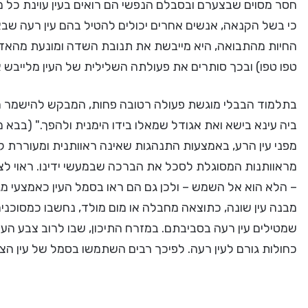
חסר מסוים שבצערם ובסבלם הנפשי הם רואים בעין עוינת כל 
כי בשל הקנאה, אנשים אחרים יכולים להטיל בהם עין רעה שבא
החיות מהתבואה, היא מייבשת את תנובת השדה ומונעת מהאדם א
טפו טפו) ובכך סותרים את פעולתה השלילית של העין מלייבש
בתלמוד הבבלי מוגשת פעולה רטובה פחות, המבקש להישמר מע
ביה עינא בישא ואת אגודל שמאלו בידו הימנית ולהפך." (בבא 
מפני עין הרע, באמצעות התנהגות שאינה ראוותנית ומעוררת ק
מראוותנות המסוגלת לסכל את הברכה שבמעשי ידינו. ראוי לציי
– הלא הוא אל השמש – ולכן גם הם ראו בסמל העין כאמצעי מג
מבנה עין שונה, כתוצאה מחבלה או מום מולד, נחשבו כמסוכני
שמטילים עין רעה בסביבתם. במזרח התיכון, שבו לרוב צבע העינ
כחולות גורם לעין רעה. לפיכך רבים השתמשו בסמל של עין הצב