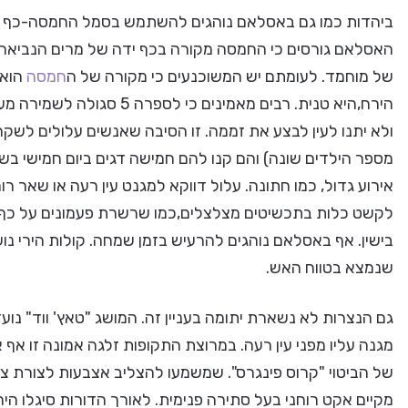
ביהדות כמו גם באסלאם נוהגים להשתמש בסמל החמסה-כף י
האסלאם גורסים כי החמסה מקורה בכף ידה של מרים הנביאה ו
של מוחמד. לעומתם יש המשוכנעים כי מקורה של ה
חמסה
הוא 
הירח,היא טנית. רבים מאמינים
ולא יתנו לעין לבצע את זממה. זו הסיבה שאנשים עלולים לשקר
מספר הילדים שונה) והם קנו להם חמישה דגים ביום חמישי בשעה
אירוע גדול, כמו חתונה. עלול דווקא למגנט עין רעה או שאר רוח
לקשט כלות בתכשיטים מצלצלים,כמו שרשרת פעמונים על כף 
בישין. אף באסלאם נוהגים להרעיש בזמן שמחה. קולות הירי נו
שנמצא בטווח האש.
גם הנצרות לא נשארת יתומה בעניין זה. המושג "טאץ' ווד" נועד
מגנה עליו מפני עין רעה. במרוצת התקופות זלגה אמונה זו אף 
של הביטוי "קרוס פינגרס". שמשמעו להצליב אצבעות לצורת צלב
מקיים אקט רוחני בעל סתירה פנימית. לאורך הדורות סיגלו הי