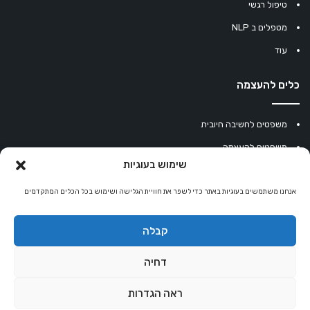
טיפול רגשי
מטפלים ב NLP
עוד
כלים להעצמה
משפטים לחשיבה חיובית
משפטים להעצמה
שימוש בעוגיות
עוגיית מזל סינית
אנחנו משתמשים בעוגיות באתר כדי לשפר את חוויית הגלישה ושימוש בכל הכלים המתקדמים
מחשבון נומרולוגיה
קריסטלים למזלות
קבלה
קניון רוחניות
דחיה
ראה הגדרות
© כל הזכויות שמורות 2026 |
אלטרנטיבלי