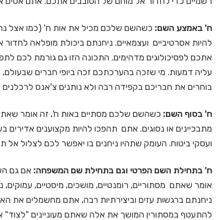
רשמיים כדי לחדור אל מוחם של הסובבים אתכם. אתם אסים אמ
ח' באמצע השם:
כשהשם שלכם מכיל את אות ח' (כמו אצל נחמן 
להיות אסרטיביים ועצמאיים. ניחנתם ביכולת מופלאה לחדור 
אתכם לפסיכולוגים מדהימים. התכונה הזו גם גורמת לכם לתפק
עליה דמעות. מי שזכה בהערכתכם זכה ביופי חברים שבעולם,
בוחרים את חבריכם בקפידה רבה ולא נותנים צ'אנס לרכלנים 
ח' בסוף השם:
כשהשם שלכם מסתיים באות ח', זה אומר שאתם 
מתבכיינים או נסוגים. אתם תהפכו להיות מקצוענים אדירים בע
ועסקי ביטוח. העומק שתהיו ניחנים בו יאפשר לכם לצלול אל ת
ח' בתחילת השם הפרטי וגם בתחילת שם המשפחה:
אם גם הש
אומר שאתם מסתוריים, רומנטיים, מושכים, מיסטיים, עמוקים, נבו
ניחנתם ברגשות עזים וביצירתיות רבה, אתם מחשמלים את האוו
להתעטף במסתורין המושך את אלה שאתם מעוניינים "לצוד" א