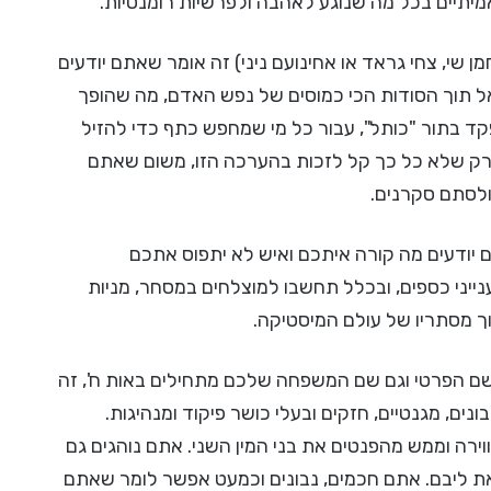
יתיים בכל מה שנוגע לאהבה ולפרשיות רומנטיות.
שי, צחי גראד או אחינועם ניני) זה אומר שאתם יודעים
אל תוך הסודות הכי כמוסים של נפש האדם, מה שהופך
ד בתור "כותל", עבור כל מי שמחפש כתף כדי להזיל
 רק שלא כל כך קל לזכות בהערכה הזו, משום שאתם
ולסתם סקרנים.
יודעים מה קורה איתכם ואיש לא יתפוס אתכם
נייני כספים, ובכלל תחשבו למוצלחים במסחר, מניות
וך מסתריו של עולם המיסטיקה.
ם הפרטי וגם שם המשפחה שלכם מתחילים באות ח', זה
נים, מגנטיים, חזקים ובעלי כושר פיקוד ומנהיגות.
ירה וממש מהפנטים את בני המין השני. אתם נוהגים גם
ת ליבם. אתם חכמים, נבונים וכמעט אפשר לומר שאתם