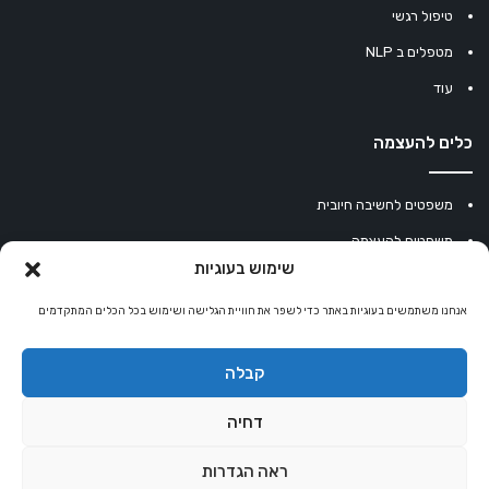
טיפול רגשי
מטפלים ב NLP
עוד
כלים להעצמה
משפטים לחשיבה חיובית
משפטים להעצמה
שימוש בעוגיות
עוגיית מזל סינית
אנחנו משתמשים בעוגיות באתר כדי לשפר את חוויית הגלישה ושימוש בכל הכלים המתקדמים
מחשבון נומרולוגיה
קריסטלים למזלות
קבלה
קניון רוחניות
דחיה
ראה הגדרות
© כל הזכויות שמורות 2026 |
אלטרנטיבלי