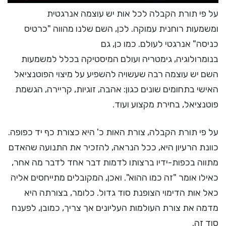
על פי תורת הקבלה לכל אות יש עוצמה אנרגטית
ומשמעות רוחנית עמוקה. לכן, השם שלנו מהווה "כרטיס
כניסה" אנרגטי לעולם. כמו כן, גם
בנומרולוגיה, גימטריה ועולם המיסטיקה בכלל למשמעות
השם יש עוצמה רבה שעשויה להשפיע על מיצוי הפוטנציאל
האישי בתחומים שונים כגון: אהבה, זוגיות, קריירה, הגשמת
פוטנציאל, בחירת מקצוע ועוד.
על פי תורת הקבלה, צורת האות כ' היא כצורת כף יד כפופה.
כוונת הרעיון היא, ככל הנראה, להזכיר את התנועה שהאדם
מתווה בכפות-ידיו ברצותו לדמות דבר אחד לדבר מה אחר,
כאילו אומר "זה כמו ההוא". ואכן, המקובלים מתייחסים אליה
כאל אות הדימוי הצופנת סוד גדול. כלומר, בצורתה היא
מדמה את צורת העולמות העליונים אך צריך, כמובן, לפענח
סוד זה.