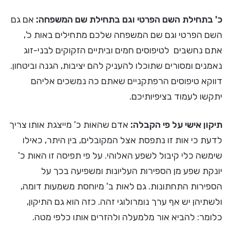
כ' בתחילת השם הפרטי וגם בתחילת שם המשפחה:
אם גם
השם הפרטי וגם שם המשפחה שלכם מתחילים באות כ',
אתם נחשבים לטיפוסים חמים וביתיים הזקוקים לבני-זוג
נאמנים ומסורים שתוכלו להעניק להם יציבות, הגנה וביטחון.
דווקא טיפוסים הרפתקניים שאתם כה נמשכים אליהם
יתקשו לעמוד בציפיותיכם.
תיקון
אישי על פי ה
קבלה
:
אדם שהאות כ' מייצגת אותו צריך
לדעת כי אות זו נתפסת אצל המקובלים, בין היתר, כאילו
שימשה כלי קיבול לשפע האלוהי. על פי תפיסה זו האות כ'
יונקת שפע מן הספירות העליונות ומשפיעה בכך על
הספירות התחתונות. גם לאות ב' מיוחסת משמעות דומה,
ולשתיהן יש אף ערך נומרולוגי זהה. כזה הוא גם התיקון,
כלומר: להביא אור מלמעלה ולהזרים אותו כלפי מטה.