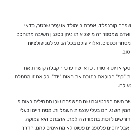
פרה קורנפלד, אפרת בוימולד או עפר שכטר, כדאי
דעו שלאות זו מיוחסות תכונותיו המיסטיות של המספר 88, ואדם שמספר זה מייצג אותו ניחן בסגנון חשיבה מתוחכם
סחר וכספים, ואלוף עולם בכל הנוגע למניפולציות
וב.
 או יוסוף סוויד, כדאי שידעו כי הקבלה קושרת את
"כף" הכולאת בתוכה את האות "יוד": כליאה זו מסמלת
אולה.
ר השם הפרטי וגם שם המשפחה שלו מתחילים באות פ'
המין השני. הם בעלי עוצמות חשמליות, מסתוריים ובעלי
 דורשים לזכות בתמורה הולמת. אהבתם היא עמוקה,
 אבל יחסים פלספניים פשוט לא מתאימים להם. הדרך