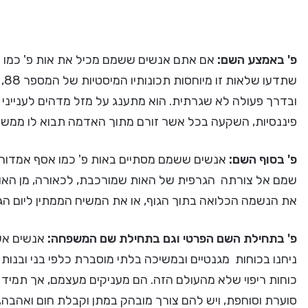
פ' באמצע השם:
אם אתם אנשים ששמם מכיל את אות פ' כמו ש
שת
ובדרך פעולה לא שגרתית. הוא מתענג על מזל מדהים לענייני מ
פיננסיות, השקעה בכל אשר זורם מתוך האדמה תבוא לו ממש ט
פ' בסוף השם:
אנשים ששמם מסתיים באות פ' כמו אסף אמדורסקי
שמם אל צורתה הגרפית של האות שמורכבת, לכאורה, מן האות 
את הנשמה הכלואה בתוך הגוף, או את המשיח הממתין ליום הג
פ' בתחילת השם הפרטי וגם בתחילת שם המשפחה:
אנשים אש
ניחנו בכוחות מגנטיים ובמשיכה בלתי מוסברת כלפי בני ובנות 
כוחות ריפוי שלא מהעולם הזה. הם מעניקים מעצמם, אך תמיד
סוערת וסוחפת, ויש להם צורך מובהק במתן וקבלת חום ואהבה,