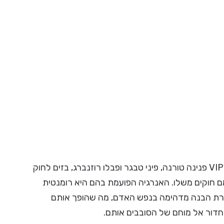
אנשים ששמם מתחיל באות פ', כמו ה-VIP פנינה טורנה, פיני טבגר ופבלו רוזנברג, בזים לחוק
מם חוקים משלו. האנרגיה הפועמת בהם היא רומנטית
עזרת הבנה מדהימה בנפש האדם, מה שהופך אותם
לחדור אל מוחם של הסובבים אותם.