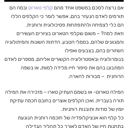
אם נרצה לסכם במשפט אחד מהם
קלפי טארוט
ובמה הם
תורמים לאדם הנעזר בהם, אפשר לומר כי הקלפים הללו
הם כלי לצמיחה ולהתפתחות פסיכולוגית ורוחנית.
וזאת למה? – משום שקלפי הטארוט בציורים העשירים
והמגוונים שלהם, בסמלי הטבע, הדתות השונות והמיתולוגיה
השזורים בהם, בצבעים ואפילו
בנומרולוגיה ובאסטרולוגיה הקשורים אליהם, מספרים לאדם
המתבונן בהם את סיפור חייו מלידה למוות, או בשפה
הרוחנית – מבורות להארה.
המילה טארוט- או בשמם העתיק טארו – מזכירה את המילה
תורה בעברית. ואכן הקלפים אוצרים בחובם חכמה עתיקת
יומין של סודות ותובנות רוחניות.
כל קלף הוא אנציקלופדיה של חוכמה רוחנית הנוגעת
בתחנות חייו של האדם לאורך כל תהליך הגדילה