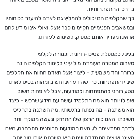
בדרכו ההתפתחותית.
כך שהקלפים הם יכולים להמליץ גם לאדם להיעזר בכוחותיו
ובמשאבים הפנימיים הקיימים כבר אצל, ואולי אינו מודע להם
או אינו מעריך אותם מספיק, לשימוש לעזרתו.
בעיני, כמטפלת פסיכו-רוחנית וכמורה לקלפי
טארוט המטרה העומדת מול עיני בלימוד הקלפים הינה
ברורה וחד משמעית – ליצור אצל האדם החווה את הקלפים
שינוי והתפתחות. כך, שהידע הינו חשוב ומהווה בסיס לאותו
מסע רוחני להתפתחות ולמודעות, אבל לא פחות חשוב
ואפילו יותר הוא מה התלמיד עושה עם הידע שרכש – כיצד
הוא משתנה – מה נפתח ברגשותיו, מה השתנה בתהליכי
חשיבתו, האם כוח הרצון שלו התחזק ונעשה ממוקד יותר
לדרך המתאימה לו, האם המודעות הרוחנית התרחבה, האם
האינטואיציה התחדדה ועתה היא משרתת אותו טוב יותר