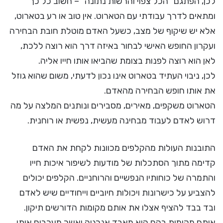
לכן, הפתגם "הכל צפוי והרשות נתונה" – חשוב כל כך
ומתאים לדרך עבודתי עם הטארוט. אין טוב או רע בטארוט,
אלא יש שיקוף של מצב, כשעל האדם מוטלת חובת הבחירה
ועקרון החופש האישי לבחור באיזה דרך הוא רוצה ללכת,
לאן הוא רוצה לפנות בצומת שהביאו אותו חייו אליה.
לכן, ניבוי העתיד בטארוט אינו נכון לדעתי, משום שהוא גוזל
את אותו חופש הבחירה מהאדם.
הטארוט משקפים, מאירים, מסבירים ונותנים המלצה על מה
דרוש לאדם לעבוד מבחינה מעשית, נפשית או רוחנית.
התובנות העולות מהקלפים מכוונות לקחת את האדם
קדימה מתוך הסתכלות של מודעות לשיפור איכות חייו
והתמרה של כוחותיו הנפשיים והרוחניים. הקלפים יכולים
להצביע על כישרונות ויכולות חיוביים וייחודיים שיש לאדם
ובד בבד להציף אצלו את אותם מקומות הדורשים תיקון.
אותם מקומות בהם הוא מאבד אנרגיה ואשר מעכבים אותו