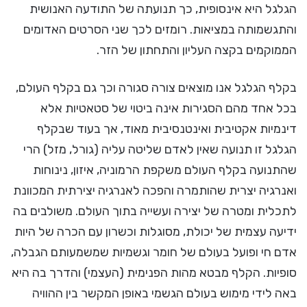
הגלגל היא אינסופית, כך תנועתה של התודעה האנושית
והתגשמותה במציאות. רומזים לכך שני הסרטים האדומים
הממוקמים בקצה העליון והתחתון של הזר.
בקלף הגלגל אנו מוצאים צורה סגורה וכך גם בקלף העולם,
בכל אחד מהם הסגירות אינה ביטוי של סטאטיות אלא
דינמיות אקטיבית ואינטנסיבית מאוד, אך בעוד שבקלף
הגלגל זו תנועה שאין לאדם שליטה עליה (גורל, מזל) הרי
שהתנועה בקלף העולם משקפת הרמוניה, איזון, נינוחות
ואנרגיה יצרית שהותמרה והפכה לאנרגיה יצירתית המכוונת
לתכלית ומטרה של יצירה ועשייה בתוך העולם. משולבים בה
ידיעה עצמית של יכולת, מסוגלות וכשרון עם הכרה של היות
אדם חי ופועל בעולם של חומר וגשמיות שמשמעותם הגבלה,
סופיות. הקלף מבטא מהות הפנימית (העצמי) והדרך בה היא
באה לידי מימוש בעולם הגשמי באופן המקשר בין ההוויה