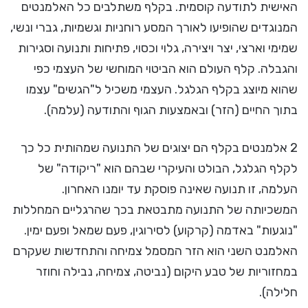
האישית לתודעה קוסמית. בקלף משתלבים כל האלמנטים
המנוגדים שהופיעו לאורך המסע רוחניות וגשמיות, גברי ונשי,
שמימי וארצי, יצר ויצירה, גלוי וכסוי, פתיחות ותנועה וסגירות
והגבלה. קלף העולם הוא הביטוי המוחשי של העצמי כפי
שהוא מיוצג בקלף הגלגל. העצמי משכיל ל"הגשים" עצמו
בתוך החיים (הזר) ובאמצעות הגוף והתודעה (עלמה).
2 אלמנטים בקלף הם יצוגים של התנועה שמהותית כל כך
לקלף הגלגל, הבולט והעיקרי שבהם הוא "ריקודה" של
העלמה, זו תנועה שאינה פוסקת עד יומנו האחרון.
המשכיותה של התנועה מתבטאת בכך שהרגליים המחללות
"נוגעות" באדמה (קרקוע) לסירוגין, פעם שמאל ופעם ימין.
האלמנט השני הוא הזר המסמל צמיחה והתחדשות שעקרם
במחזוריות של טבע היקום (נביטה, צמיחה, נבילה וחוזר
חלילה).