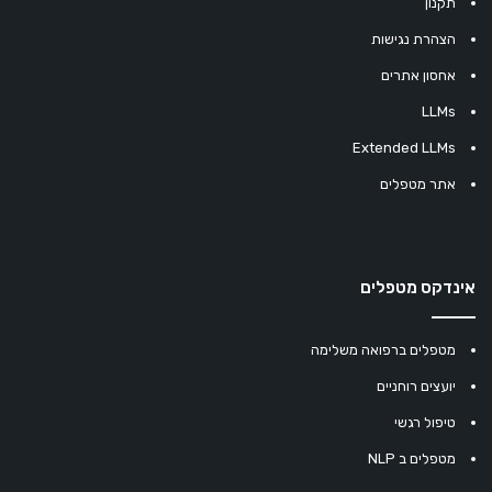
תקנון
הצהרת נגישות
אחסון אתרים
LLMs
Extended LLMs
אתר מטפלים
אינדקס מטפלים
מטפלים ברפואה משלימה
יועצים רוחניים
טיפול רגשי
מטפלים ב NLP