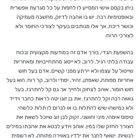
ניחן בקסם אישי המסייע לו לחפות על כל מגרעת אפשרית
ובאופטימיות רבה. יש בו אהבה לדיוק, מחשבה מעמיקה
וכושר ריכוז, אך אלו מנותבים בעיקר לצורכי החומר ולא
לצורכי הרוח.
בהשפעת הגדי, בורך אדם זה במודעות מקצועית ובכוח
עבודה בלתי רגיל. לרוב, לא ייסוג מהתחייבויות ומאחריות
שייטול על עצמו ולא יירתע מפני קשיים. אדם בעל חוש
אחריות מפותח, שאפתן, זהיר, יסודי ולרוב, קר רוח. הוא בעל
חוש הומור, אוהב לצחוק ולחייך אך גם קל להתרגז, בעל
גאווה רבה וקל להתרגז. את בן זוגו יטה לראות כחבר וידיד
ולא כמישהו שיש להתלות בו או לגרום לו תלות כלשהי.
טיפוס אימהי, מיני וחושני, זקוק לבן זוג שיוכל לשאת את
הצורך החזק שלו במין. אוהב ויודע לבטא את אהבתו במילים
רגשיות. ישאף לחנך את ילדיו באווירה פתוחה, לא רשמית