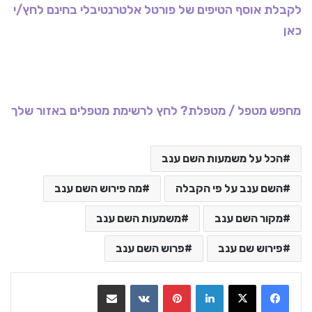
לקבלת אוסף הטיפים של פורטל אלטרנטיבלי בחינם לחץ/י
כאן
מחפש מטפל / מטפלת? לחץ לרשימת מטפלים באזור שלך
הכל על משמעות השם ענב
השם ענב על פי הקבלה
מה פירוש השם ענב
מקור השם ענב
משמעות השם ענב
פירוש שם ענב
פרוש השם ענב
LinkedIn
Pinterest
VKontakte
שתף בדואר אלקטרוני