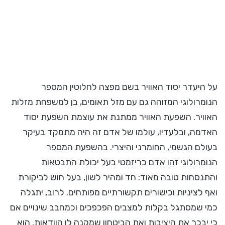
על היעדר יסוד האוויר בשם מפצה לחלוטין המספר
הנומרולוגי המזוהה גם עם מזל תאומים, בן למשפחת מזלות
האוויר. השפעת האוויר ממתנת את עוצמת השפעת יסוד
האדמה, ובלעדיו, עולמו של אדם זה היה מתמקד בעיקר
בעולם הגשמי, החומרני והיצרי. בהשפעת המספר
הנומרולוגי זהו אדם כריזמטי בעל יכולת התבטאות
והתנסחות טובה מאוד: חד ומהיר לשון, בעל חוש לביקורת
ואף לציניות וכישורים תקשורתיים מפותחים. לרוב, יתגלה
כמי שמסתגל בקלות למצבים הפכפכים וכמחבב שינויים אם
כי יבכר את היציבות ואת הביטחון שמקנה לו הוודאות. הוא