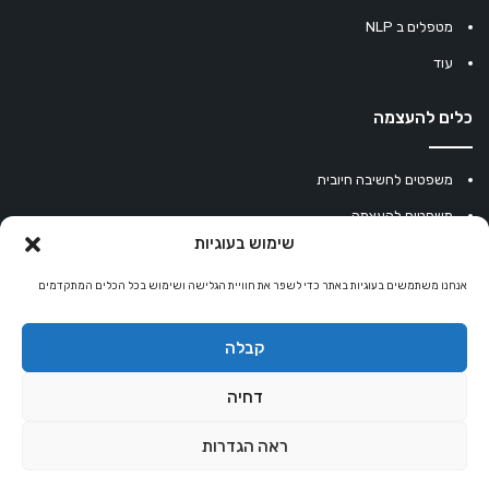
מטפלים ב NLP
עוד
כלים להעצמה
משפטים לחשיבה חיובית
משפטים להעצמה
שימוש בעוגיות
עוגיית מזל סינית
אנחנו משתמשים בעוגיות באתר כדי לשפר את חוויית הגלישה ושימוש בכל הכלים המתקדמים
מחשבון נומרולוגיה
קריסטלים למזלות
קבלה
קניון רוחניות
דחיה
ראה הגדרות
© כל הזכויות שמורות 2026 |
אלטרנטיבלי
שרותי הוסטינג על ידי Sweethome