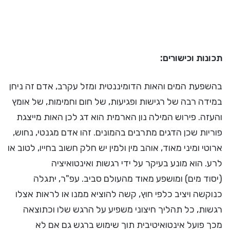
תכונות וכישורים:
בהשפעת המים והאות הדומיננטית ומזל עקרב, אדם זה ניחן
במידה רבה של רגישות ופגיעות, של חום וחמימות, של אומץ
והעזה. פירוש המילה נון הארמית הוא דג לכן האות מייצגת
פוריות שכן הדגים מתרבים בהמונים. זהו אדם מגנטי, נחוש,
ארוטי ומיני מאוד, אוהב מין ולמין יש חלק חשוב בחייו, לטוב או
לרע. הוא מונע בעיקר על ידי רגשות ואינטואיציה
(יסוד מים) ומושפע מאוד מהעולם סביב. עפ"ר, יתגלה
כנוקשה ויציב כלפי חוץ, קשה להוציא ממנו או לראות אצלו
רגשות, כל תהליך חיצוני משפיע על הרגש שלו וכתוצאה
מכך פועל אינטואיטיבית תוך שימוש ברגש גם אם לא