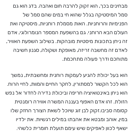
מבחינים בכך, הוא זקוק להרבה חום ואהבה. בדג הוא גם
סמל המיסטיקה בגלל שהוא חי במים שהם סמל של
הפנימיות והרוחניות. האות מסמלת רוחניות, מיסטיקה ואת
העולם הבא הרוחני. גם בהשפעת המספר הנומרולוגי, אדם
זה ניחן בתכונות מיסטיות מובהקות. בשילוב השפעת האוויר,
לאדם זה מחשבה זריזה, מאופקת ושקולה, סגנון חשיבה
מתוחכם ודרך פעולה מתחכמת.
הוא בעל יכולת להגיע לעמקות רוחנית ומחשבתית, נמשך
הוא לכל הקשור למסתורין, לחקר החיים והמוות, לחיי הרוח.
הוא ניחן באינטואיציה חריפה וביכולת נדירה לחדור אל נפש
הזולת. זהו אדם האפוף בעננה המשרה אווירה רומנטית
קסומה סביבו.זקוק לבן זוג שיוכל לשאת הצורך החזק שלו
במין, אוהב ומבטא את אהבתו במילים רגשיות. את ילדיו
ישאף לכוון לאפיקים שיש עימם תועלת חומרית כלשהי.