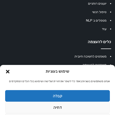
יועצים רוחניים
טיפול רגשי
מטפלים ב NLP
עוד
כלים להעצמה
משפטים לחשיבה חיובית
משפטים להעצמה
שימוש בעוגיות
עוגיית מזל סינית
אנחנו משתמשים בעוגיות באתר כדי לשפר את חוויית הגלישה ושימוש בכל הכלים המתקדמים
מחשבון נומרולוגיה
קריסטלים למזלות
קבלה
קניון רוחניות
דחיה