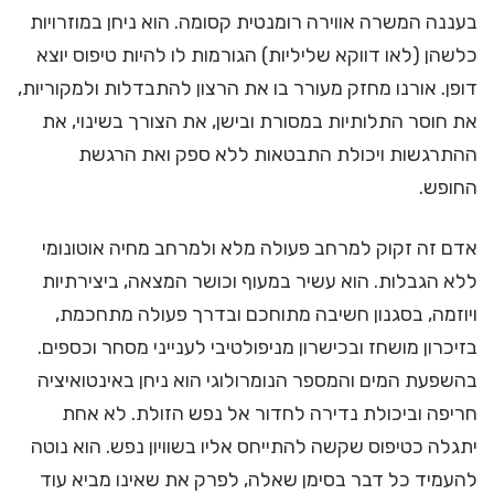
בעננה המשרה אווירה רומנטית קסומה. הוא ניחן במוזרויות
כלשהן (לאו דווקא שליליות) הגורמות לו להיות טיפוס יוצא
דופן. אורנו מחזק מעורר בו את הרצון להתבדלות ולמקוריות,
את חוסר התלותיות במסורת ובישן, את הצורך בשינוי, את
ההתרגשות ויכולת התבטאות ללא ספק ואת הרגשת
החופש.
אדם זה זקוק למרחב פעולה מלא ולמרחב מחיה אוטונומי
ללא הגבלות. הוא עשיר במעוף וכושר המצאה, ביצירתיות
ויוזמה, בסגנון חשיבה מתוחכם ובדרך פעולה מתחכמת,
בזיכרון מושחז ובכישרון מניפולטיבי לענייני מסחר וכספים.
בהשפעת המים והמספר הנומרולוגי הוא ניחן באינטואיציה
חריפה וביכולת נדירה לחדור אל נפש הזולת. לא אחת
יתגלה כטיפוס שקשה להתייחס אליו בשוויון נפש. הוא נוטה
להעמיד כל דבר בסימן שאלה, לפרק את שאינו מביא עוד