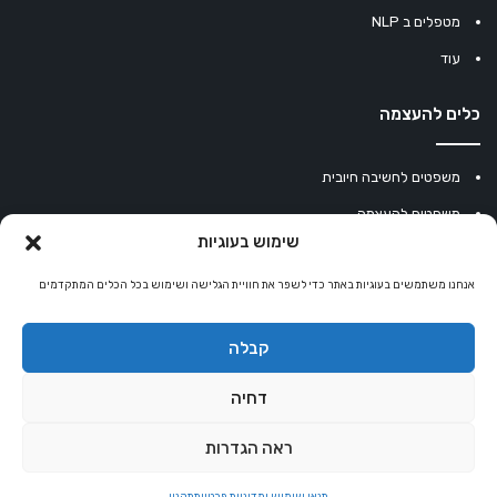
מטפלים ב NLP
עוד
כלים להעצמה
משפטים לחשיבה חיובית
משפטים להעצמה
שימוש בעוגיות
עוגיית מזל סינית
אנחנו משתמשים בעוגיות באתר כדי לשפר את חוויית הגלישה ושימוש בכל הכלים המתקדמים
מחשבון נומרולוגיה
קריסטלים למזלות
קבלה
קניון רוחניות
דחיה
ראה הגדרות
© כל הזכויות שמורות 2026 |
אלטרנטיבלי
שרותי הוסטינג על ידי Sweethome