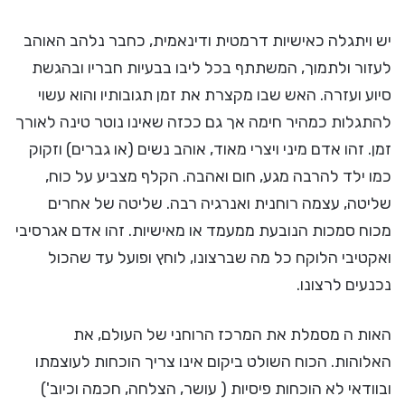
יש ויתגלה כאישיות דרמטית ודינאמית, כחבר נלהב האוהב
לעזור ולתמוך, המשתתף בכל ליבו בבעיות חבריו ובהגשת
סיוע ועזרה. האש שבו מקצרת את זמן תגובותיו והוא עשוי
להתגלות כמהיר חימה אך גם ככזה שאינו נוטר טינה לאורך
זמן. זהו אדם מיני ויצרי מאוד, אוהב נשים (או גברים) וזקוק
כמו ילד להרבה מגע, חום ואהבה. הקלף מצביע על כוח,
שליטה, עצמה רוחנית ואנרגיה רבה. שליטה של אחרים
מכוח סמכות הנובעת ממעמד או מאישיות. זהו אדם אגרסיבי
ואקטיבי הלוקח כל מה שברצונו, לוחץ ופועל עד שהכול
נכנעים לרצונו.
האות ה מסמלת את המרכז הרוחני של העולם, את
האלוהות. הכוח השולט ביקום אינו צריך הוכחות לעוצמתו
ובוודאי לא הוכחות פיסיות ( עושר, הצלחה, חכמה וכיוב')