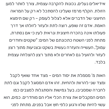
אידיאלים נעלים, נכונות להקרבה עצמית, צורך לוותר למען
הזולת. הקלף מרמז שעלינו להסתכל לא רק על המראה
החיצוני של הדברים אלא לצלול לעומק – רק שם תימצא
האמת. אדם זה שופע, רוצה לתת ולעזור לזולתו אך דרך
פעולתו אינה בהכרח חיצונית ונראית לעין כי אם נסתרת,
מתחת לפני השטח כתכונתם של המים: "שקטים וחודרים
עמוק", העשייה והעזרה נעשית בשקט ובצניעות מתוך רצון
לעזור ולהועיל גם לאחרים ולא מתוך רצון להצלחה עצמית
בלבד.
האות מ' מסמלת את יסוד המים – מצד אחד שואף לקבל
ומצד שני להרוות ולהחיות. זהו אדם המסוגל לקבל וגם לתת
לחברה שמסביבו, בעל גמישות והסתגלות למצבים כמו
המים המקבלים את צורת הכלי אליו הם מוחדרים. כמים, הוא
עשוי להיות שלוו ורגוע כלפי חוץ אבל בפנים, מתחת לפני