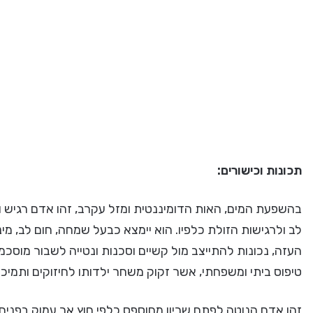
תכונות וכישורים:
בהשפעת המים, האות הדומיננטית ומזל עקרב, זהו אדם רגיש ופ
לב ולרגישות הזולת כלפיו. הוא יימצא כבעל שמחה, חום לב, מינ
העזה, נכונות להתייצב מול קשיים וסכנות ונטייה לשבור מוסכ
טיפוס ביתי ומשפחתי, אשר זקוק משחר ילדותו לחיזוקים ותמיכ
זהו אדם הנוטה לפתח שריון מחוספס כלפי חוץ אך עמוק בפנים י