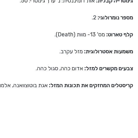
גימטרייה קבלית:
אות דומיננטית: נ' ערך גימטרי: 50.
מספר נומרולוגי:
2.
קלף טארוט:
מס' 13- מוות (Death).
משמעות אסטרולוגית:
מזל עקרב.
צבעים מקשרים למזל:
אדום כהה, סגול כהה.
קריסטלים המחזקים את תכונות המזל:
אגת בוטוצוואנה, אלמוג