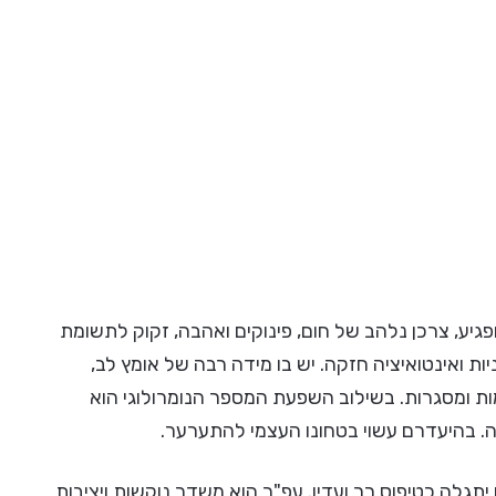
גיע, צרכן נלהב של חום, פינוקים ואהבה, זקוק לתשומת
יות ואינטואיציה חזקה. יש בו מידה רבה של אומץ לב,
מות ומסגרות. בשילוב השפעת המספר הנומרולוגי הוא
ה. בהיעדרם עשוי בטחונו העצמי להתערער.
תגלה כטיפוס רך ועדין. עפ"ר הוא משדר נוקשות ויציבות