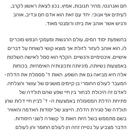
חם ואנרגטי, מהיר תגובות, אמיץ, נכון לצאת ראשון לקרב,
לעיתים אף אנוכי. יחד עם זאת הוא אדם חם ונדיב, אוהב
ורגיש אשר אוהב את ביתו ורומנטי מאוד.
בהשפעת יסוד המים, עולם הרגשות ומעמקי הנפש מוכרים
לו, הוא אוהב לעזור לזולת אך מוצא קושי לשוחח על דברים
אישיים, אינטימיים ורגשיים. הקלף הוא סמל לאישה השלטת
באמצעות נשיותה, מיניותה ותכונותיה האימהיות. בכוחות
אלה היא מביאה גם את השפע. האות ד' מסמלת את הדלת-
המעבר לעולם החומרי בן קיימים מושגים של עושר והצלחה.
לאדם זה היכולת לבחור בין חיי שפע שהם תולדה של
פתיחת הדלת המסומלת באמצעות ה- ד' לביין חיי דלות שהן
תולדה של סגירת הדלת. הייצוג של יסודות האדמה והאוויר
בשם מתממש בשל היות האות פ' קשורה לשני היסודות.
הדבר מצביע על נטייה זהה הן לעולם החומר והן לעולם