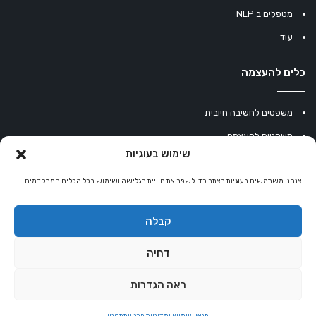
מטפלים ב NLP
עוד
כלים להעצמה
משפטים לחשיבה חיובית
משפטים להעצמה
שימוש בעוגיות
עוגיית מזל סינית
אנחנו משתמשים בעוגיות באתר כדי לשפר את חוויית הגלישה ושימוש בכל הכלים המתקדמים
מחשבון נומרולוגיה
קריסטלים למזלות
קבלה
קניון רוחניות
דחיה
ראה הגדרות
© כל הזכויות שמורות 2026 |
אלטרנטיבלי
שרותי הוסטינג על ידי Sweethome