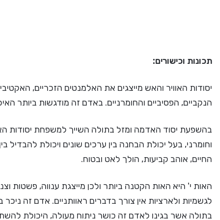
תכונות וכישורים:
יסודות האוויר והאש מייצגים את האלמנטים הזכריים, האקטיבי
הנקביים, הפסיביים והחומרניים. באדם זה מודגשות ביותר האי
בהשפעת יסוד האדמה ומזל בתולה השייך למשפחת יסודות האד
וחומרני, בעל יכולת הבחנה בין ערכים שונים ויכולת להבדיל בי
החיים, אוהב קביעות, הולך לאט ובטוח.
האות י' היא האות הקטנה ביותר ולכן מייצגת ענווה, פשטות ו
לגשמיות ולארציות אין צורך בדברים ראוותניים. אדם זה ניכר בענ
בתולה אשר בגינו לאדם זה כושר ניתוח מעולה, היכולת להשתמש