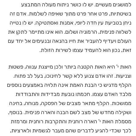
למושגים מעשיים. יש לו כושר ניתוח מעולה המתבצע
בשיטתיות, פרט אחר פרט מתוך שאיפה לשלמות. אדם זה
ניחן בטביעת עין חדה ליופי, אמנות ואסתטיקה. יש לו נטייה
לשלווה פנימית, הרמוניה ושלום. הוא אינו מתיימר לתקן את
העולם ויעדיף להעביר את חייו בהנאה ובנעימים אל יחד עם
זאת, נכון הוא להעמיד עצמו לשירות הזולת.
האות י' היא האות הקטנה ביותר ולכן מייצגת ענווה, פשטות
וצניעות. זהו אדם צנוע ללא קשר לחינוכו, בעל לב פתוח.
הקלף מדגיש כי הבנת האמת אינה תלויה באמצעים נוספים
מלבד האדם עצמו. חכמתו נובעת מבדידות והתבודדות
ממושכות. הקלף מתאר מצבים של הפסקה, מנוחה, בחינה
ושקילה מחדש של מצב לשם הבנה והארה פנימית. בנוסף,
מסמלת האות י' הארה רוחנית והתקרבות רוחנית ומרמזת
לכך שכדי להגיע לדברים שהם מעבר לגשמיות ולארציות,