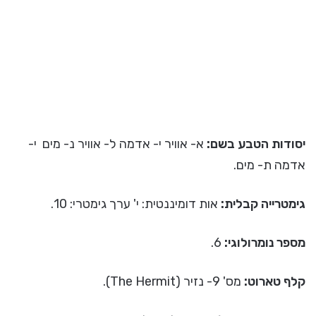
יסודות הטבע בשם:
א- אוויר י- אדמה ל- אוויר נ- מים י-
אדמה ת- מים.
גימטרייה קבלית:
אות דומיננטית: י' ערך גימטרי: 10.
מספר נומרולוגי:
6.
קלף טארוט:
מס' 9- נזיר (The Hermit).