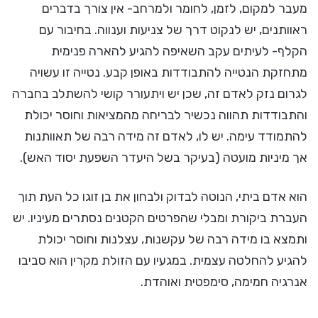
מעבר למקום, לזמן, לחומר ולמרחב- אין צורך בדברים
ראוותנים, יש לנקוט דרך של צניעות וענווה. בחיבור עם
הקלף- לעיתים עקב השאיפה להגיע להארה פנימית
מתחזקת הנטייה להתבודדות באופן קבע. נטייה זו עשויה
לגרום נזק לאדם זה, שכן יש ויתעורר קושי להשתלב בחברה
והתבודדות תהווה נכשיר לבריחה מהמציאות וחוסר יכולת
להתמודד עימה. יש לו, לאדם זה מידה רבה של תאוותנות
אך מיניות מועטה (בעיקר בשל היעדר השפעת יסוד האש).
הוא אדם ביתי, הנוטה לבדוק ולבחון את בן זוגו כל העת תוך
העברת ביקורת ומבלי שהפרטים הקטנים נסתרים מעיניו. יש
ותמצא בו מידה רבה של עקשנות, עצלנות וחוסר יכולת
להגיע להחלטה עצמית. במגעיו עם הזולת מקרין הוא סביבו
אנרגיה חמימה, סימפטית ואוהדת.