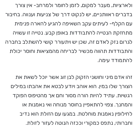
ולארציות, מעבר למקום, לזמן לחומר ולמרחב- אין צורך
בדברים ראוותניים, יש לנקוט דרך של צניעות וענווה. בחיבור
עם הקלף- לעיתים עקב השאיפה להגיע להארה פנימית
מתחזקת הנטייה להתבודדות באופן קבע. נטייה זו עשויה
לגרום נזק לאדם זה, שכן יש ויתעורר קושי להשתלב בחברה
והתבודדות תהווה מכשיר לבריחה מהמציאות וחוסר יכולת
להתמודד עימה.
זהו אדם מיני וחושני הזקוק לבן זוג אשר יוכל לשאת את
הצורך שלו במין. הוא אוהב ויודע לבטא את אהבתו במילים
רגשיות. עתיד להיות הורה מסור וחם אך מהטיפוס הפוקד
והמחנך. צפוי להתאפיין בחוסר מנוחה ואי נאמנות או
לחילופין נאמנות מוחלטת. במגעו עם הזולת הוא נדיב
וחברותי, נתפס כמקורי וככזה הנוטה לעזור לזולת.