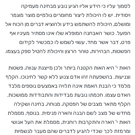
לסמוך עליו כי הידע אליו הגיע נובע מבחינה מעמיקה
ויסודית. יש לו היכולת ליצור מחומרים גולמיים מוצר מוגמר
ומושלם, היכולת להשתמש בידע ולהוציא דברים מן הכוח אל
הפועל. כושר האבחנה המופלא שלו אינו מסתיר מעיניו אף
פרט, דבר אשר מחד, עשוי לשמש לו כמכשיר לקידום
הפשטות, הבהירות, טוהר הרצון והיכולת להטיל ספק בעצמו.
האות י' היא האות הקטנה ביותר ולכן מייצגת ענווה, פשטות
וצניעות. בהשפעתה זהו אדם צנוע ללא קשר לחינוכו. הקלף
מלמד כי הבנת האמת אינה תלויה באמצעים נוספים מלבד
האדם עצמו. חכמתו נובעת מבדידות והתבודדות ממושכות.
הקלף מתאר מצבים של הפסקה, מנוחה, בחינה ושקילה
מחדש של מצב לשם הבנה והארה פנימית. בנוסף, מסמלת
האות י' הארה והתקרבות רוחנית, מסמלת את העל אנושי
ומרמזת לכך שכדי להגיע לדברים שהם מעבר לגשמיות