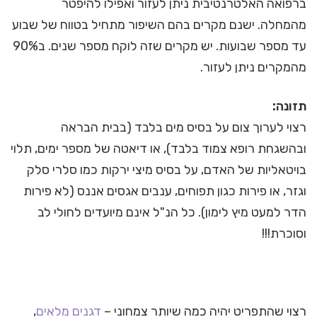
ברפואה האלטרנטיבית ניתן לעזור ואפילו להיפטר
מהמחלה. ישנם מקרים בהם השיפור מתחיל בטווח של שבוע
עד מספר שבועות. יש מקרים שזה לוקח מספר שנים. ב90%
מהמקרים ניתן לעזור.
תזונה:
רצוי לערוך צום על בסיס מים בלבד (בבית הבראה
ובהשגחת רופא צמוד בלבד), או דיאטה של מספר ימים, תלוי
בויטאליות של האדם, על בסיס מיצי ירקות כמו סלרי סלק
וגזר, או פירות כגון תפוחים, ענבים אגסים אננס (לא פירות
הדר למעט מיץ לימון). כל הנ"ל אינם מיועדים לחולי לב
וסוכרת!!!
רצוי שהתפריט יהיה כמה שיותר צמחוני –
דגנים מלאים
,