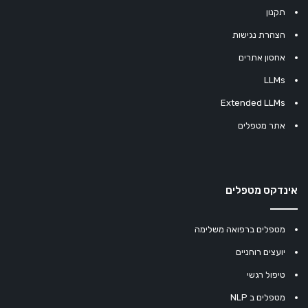
תקנון
הצהרת נגישות
אחסון אתרים
LLMs
Extended LLMs
אתר מטפלים
אינדקס מטפלים
מטפלים ברפואה משלימה
יועצים רוחניים
טיפול רגשי
מטפלים ב NLP