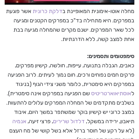
מחלה אוטו-אימונית המאופיינת ב
דלקת כרונית
אשר פוגעת
במפרקים. היא מתחילה בד"כ במפרקים הקטנים ומגיעה
לכל שאר המפרקים. ישנם מקרים שהמחלה מגיעה בבת
אחת למצב קשה, ללא הדרגתיות.
סימפטומים ותסמינים:
כאבים, הגבלה בתנועה, עייפות, חולשה, קישיון מפרקים,
פרקים חמים נפוחים ורכים, חום נמוך לעיתים. לרוב הפגיעה
במפרקים היא סימטרית, כלומר משני צידי הגוף (בניגוד
ל
אוסתיאוארטריטיס
שם הפגיעה במפרקים אינה סימטרית).
בשלבים מתקדמים של המחלה המפרקים עלולים להתעוות.
במצב כרוני יש קישיון בוקר שמשתפר במשך היום, איבוד
תיאבון, ירידה במשקל,
דלדול שרירים
, פרצי זיעה,
אנמיה
(לא על רקע של חוסר ברזל אלא בשל קושי של מח העצם