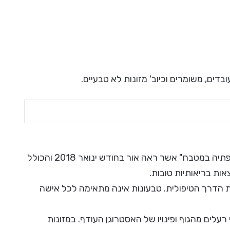
דים, משומרים וכיוב' מזונות לא טבעיים.
לתכנון תפריט הולם אמליץ על מתכונים ייעודיים מספרי "נטורופתיה במטבח" אשר ראה אור בחודש ינואר 2018 והכולל
 הדרך הטיפולית. טבעונות אינה מתאימה לכל אישה
רעלים מהגוף ופינויו של האסטרוגן העודף. במזונות