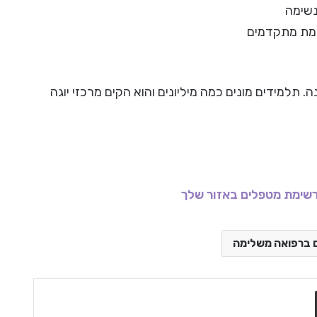
איינגאר מלמד ומדגים יוגה בכל רחבי העולם מזה 50 שנה. תלמידים מונים כמה מיליונים והוא הקים מרכזי יוגה
שימת מטפלים באזור שלך
 ברפואה משלימה
שתף בדואר אלקטרוני