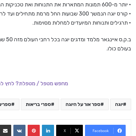
• יותר מ-600 תמונות המתארות את התנוחות ואת טכניקות הנשימה
• קורס יוגה הנמשך 300 שבועות החל מרמת מתחילים ועד לרמת מתקדמים
• תרגילים ותנוחות המיועדים למחלות מסוימות.
ב.ק.ס 
בעולם כולו.
מחפש מטפל / מטפלת? לחץ לר
יוגה
ספר אור על היוגה
ספרי בריאות
ספרים
VKontakte
Pinterest
LinkedIn
X
Facebook