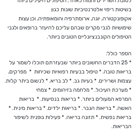
לטובת השרירים והמוח כאחד; הטיפולים היעילים ביותר
בשיטות ריפוי אלטרנטיביות שונות כגון
אקופונקטורה, יוגה, ארומתרפיה והומאופתיה, וכן עצות
שימושיות לגבי מקרים שבהם עליכם להיעזר ברופאים ולגבי
הטיפולים הקונבנציונליים הטובים ביותר.
הספר כולל:
* 25 הדברים החשובים ביותר שבעזרתם תוכלו לשמור על
בריאות טובה. * טיפול בבעיות רפואיות שכיחות * מפרקים,
עצמות ושרירים. * בעיות גב. * לב בריא. * לנשום ביתר קלות.
* מערכת העיכול. * מלחמה בזיהומים. * צמחי
המרפא המעולים ביותר. * בריאות בנסיעות. * בריאות
האשה. * בריאות הגבר. * בריאות ילדים. * בריאות מינית. *
בריאות נפשית. * תזונה בריאה. * פעילות גופנית לשיפור
הבריאות.