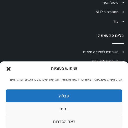
טיפול רגשי
מטפלים ב NLP
עוד
כלים להעצמה
משפטים לחשיבה חיובית
משפטים להעצמה
שימוש בעוגיות
עוגיית מזל סינית
אנחנו משתמשים בעוגיות באתר כדי לשפר את חוויית הגלישה ושימוש בכל הכלים המתקדמים
מחשבון נומרולוגיה
קריסטלים למזלות
קבלה
קניון רוחניות
דחיה
ראה הגדרות
© כל הזכויות שמורות 2026 |
אלטרנטיבלי