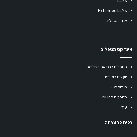
LLMs
Extended LLMs
אתר מטפלים
אינדקס מטפלים
מטפלים ברפואה משלימה
יועצים רוחניים
טיפול רגשי
מטפלים ב NLP
עוד
כלים להעצמה