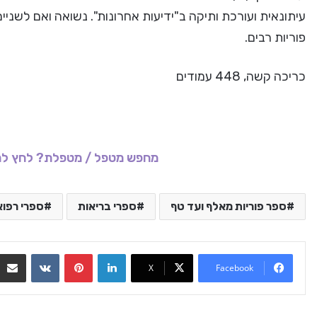
עיתונאית ועורכת ותיקה ב"ידיעות אחרונות". נשואה ואם לשני
פוריות רבים.
כריכה קשה, 448 עמודים
מחפש מטפל / מטפלת? לחץ לר
ספר פוריות מאלף ועד טף
ספרי בריאות
ספרי רפו
VKontakte
Pinterest
LinkedIn
X
Facebook