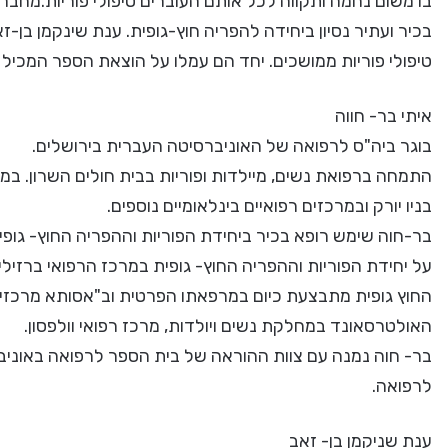
בו משום נחמה ותקווה לכל אותם העוברים טיפולי פוריות.מחברי
בכיר ועתיר נסיון ביחידה להפריה חוץ-גופית. ענת שינקמן בן
טיפולי פוריות ממושכים. יחד הם עמלו על הוצאת הספר המכיל 
איתי בר- חווה
בוגר ביה"ס לרפואה של האוניברסיטה העברית בירושלים.
התמחה ברפואת נשים, מיילדות ופוריות בבית חולים השרון. 
בניו יורק ובמרכזים רפואיים בינלאומיים נוספים.
בר-חוה שימש רופא בכיר ביחידת הפוריות וההפריה החוץ- גופית
על יחידת הפוריות וההפריה החוץ- גופית במרכז הרפואי ברזילי
החוץ גופית מתבצעת כיום במרפאתו הפרטית וב"אסותא מרכזים 
האולטרסאונד במחלקת נשים ויולדות, מרכז רפואי וולפסון.
בר- חוה נמנה עם צוות ההוראה של בית הספר לרפואה באוניב
לרפואה.
ענת שניקמן בן- זאב