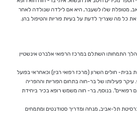
 הספר מכירים היטב את הנשוא: איתי בר- חוה הוא רופא
-זאב, מטופלת שלו לשעבר, היא אם לילדה שנולדה לאחר
את כל מה שצריך לדעת על בעיות פוריות והטיפול בהן.
במהלך התמחותו השתלם במרכז הרפואי אלברט אינשטיין
 בבית- חולים השרון (מרכז רפואי רבין) וכאחראי בפועל
. עיקר פעילותו של בר-חוה בתחום הפוריות וההפריה
רפואיים". בנוסף, בר- חוה משמש רופא בכיר ביחידת
רסיטת תל-אביב, מנחה ומדריך סטודנטים ומתמחים