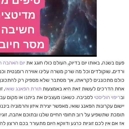
פעם בשנה, באותו יום בדיוק, העולם כולו חוגג את
יום האהבה ה
ורדים, שוקולדים וכל מה שרק משרה עלינו אווירה רומנטית וכמ
כולם מתכוננים לקראתו, אך מסתבר שלא מספיק רק להתכונן א
אחת הדרכים לעשות זאת היא באמצעות
תורת הפאנג שואי
, ז
וב
ריפוי הוליסטי
לסביבה. כשאנו מעצבים את ביתנו או מקום עבו
יישום עקרונות הפאנג שואי, מאפשר יצירת איזון והרמוניה ביננו
תומכת שתשפיע על רוב תחומי החיים שלנו ובתוכם אהבה, זוגיו
אז אם אין לכם זוגיות כרגע ודווקא היום מתעורר בכם הרצון לה