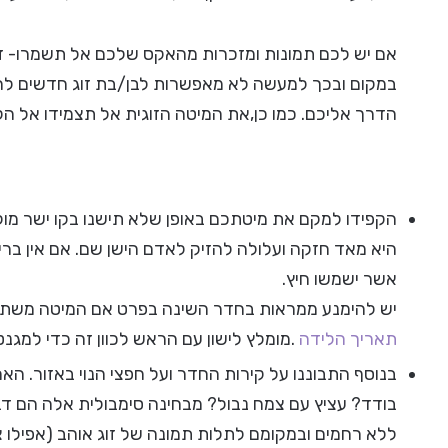
אם יש לכם תמונות ומזכרות מהאקס שלכם אל תשמרו- זה
במקום ובכך למעשה לא מאפשרות לבן/בת זוג חדשים להי
הדרך אליכם. כמו כן,את המיטה הזוגית אל תצמידו אל הקיר
הקפידו למקם את מיטתכם באופן שלא תישנו בקו ישר מו
היא מאד חזקה ועלולה להזיק לאדם הישן שם. אם אין בר
אשר ישמשו חיץ.
יש להימנע ממראות בחדר השינה בפרט אם המיטה משתקפת
תאריך הלידה
.מומלץ לישון עם הראש לכוון זה כדי למגנט
בנוסף התבוננו על קירות החדר ועל חפצי הנוי באזור. 
בודד? עציץ עם צמח נבול? מבחינה סימבולית אלה הם ד
ללא רחמים ובמקומם לתלות תמונה של זוג אוהב (אפילו צ