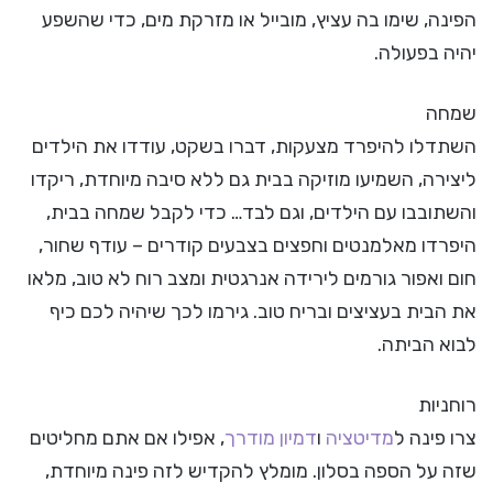
הפינה, שימו בה עציץ, מובייל או מזרקת מים, כדי שהשפע
יהיה בפעולה.
שמחה
השתדלו להיפרד מצעקות, דברו בשקט, עודדו את הילדים
ליצירה, השמיעו מוזיקה בבית גם ללא סיבה מיוחדת, ריקדו
והשתובבו עם הילדים, וגם לבד… כדי לקבל שמחה בבית,
היפרדו מאלמנטים וחפצים בצבעים קודרים – עודף שחור,
חום ואפור גורמים לירידה אנרגטית ומצב רוח לא טוב, מלאו
את הבית בעציצים ובריח טוב. גירמו לכך שיהיה לכם כיף
לבוא הביתה.
רוחניות
צרו פינה ל
מדיטציה
ו
דמיון מודרך
, אפילו אם אתם מחליטים
שזה על הספה בסלון. מומלץ להקדיש לזה פינה מיוחדת,