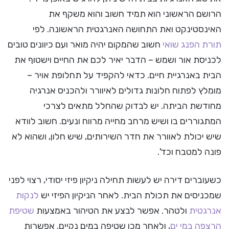
הרושם הראשוני הוא תמיד חשוב והוא משקף את
האינסטינקט ואת התחושה האנרגטית הראשונה. לפי
תורת הפנג שואי
חשוב שהמקום יהיה מואר ועם כיוונים טובים
לכניסת אור ושמש – הדבר יאיר לכם את החיים וישטוף את
הבית באנרגיית חיים. כדאי להקפיד על תחלופת אויר –
מומלץ לפתוח חלונות גדולים לאיוורר ולהכניס אנרגיה
מחודשת הביתה. יש לבדוק שהחלל מתאים לצרכי
המתגוררים בו ושיש מרחב מחייה מרווח ונעים. חשוב לוודא
שיש יכולת לאוורר את חדר השירותים, שיש חלון, ושהוא לא
פונה למטבח וכד'.
כשעוברים דירה יש לעשות תחילה ניקיון פיזי יסודי, רצוי לפני
שמכניסים את תכולת הבית. לאחר הניקיון הפיזי יש
לנקות
אנרגטית
ולטהר. אפשר לבצע את הטיהור באמצעות
שטיפת
הרצפה במי ים
, ולאחר מכן שטיפה במים נקיים. אפשרות