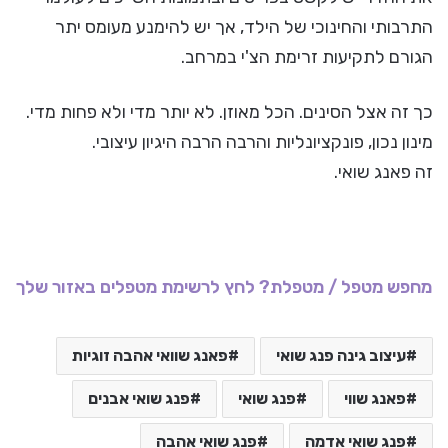
התרבותי והחינוכי של הילד, אך יש להימנע מעומס יתר
הגורם לתקיעות זרימת הצ'י במרחב.
כך זה אצל הסינים. הכל מאוזן. לא יותר מדי ולא פחות מדי.
מינון נכון, פונקציונליות והרבה הרבה היגיון עיצובי.
זה פאנג שואי.
מחפש מטפל / מטפלת? לחץ לרשימת מטפלים באזור שלך
עיצוב גינה פנג שואי
פאנג שוואי אהבה זוגיות
פאנג שווי
פנג שואי
פנג שואי אבנים
פנג שואי אדמה
פנג שואי אהבה