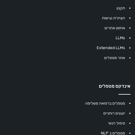
תקנון
הצהרת נגישות
אחסון אתרים
LLMs
Extended LLMs
אתר מטפלים
אינדקס מטפלים
מטפלים ברפואה משלימה
יועצים רוחניים
טיפול רגשי
מטפלים ב NLP