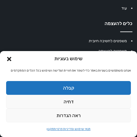
עוד
כלים להעצמה
משפטים לחשיבה חיובית
משפטים להעצמה
שימוש בעוגיות
עוגיית מזל סינית
אנחנו משתמשים בעוגיות באתר כדי לשפר את חוויית הגלישה ושימוש בכל הכלים המתקדמים
מחשבון נומרולוגיה
קריסטלים למזלות
קבלה
קניון רוחניות
דחיה
ראה הגדרות
© כל הזכויות שמורות 2026 |
אלטרנטיבלי
שרותי הוסטינג על ידי Sweethome
תנאי שימוש ומדיניות פרטיות
תקנון