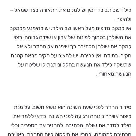
לילד שכותב ביד ימין יש למקם את התאורה בצד שמאל –
ולהיפך.
איו למקם מדפים מעל ראשו של הילד. יש להימנע מלמקם
את השולחן בסמוך לפינות של ארון או שידה גבוהה. רצוי
למקם את שולחן הכתיבה כך שיפנה אל החדר ולא אל
הקיר. במידה ואין ברירה, יש להציב על הקיר מראה קטנה
שתשקף לילד את הנעשה בחלל ונותנת לו שליטה על
הנעשה מאחוריו.
סידור החדר לפני שעת השינה הוא נושא חשוב, על מנת
ליצור אווירה נינוחה ורגועה לפני השינה. כדאי ללמד את
הילד לסדר את שולחן הכתיבה, להחזיר את הספרים וכלי
הכתיבה למקומם, ולהכין את הילקוט ליום המחרת. באווירה