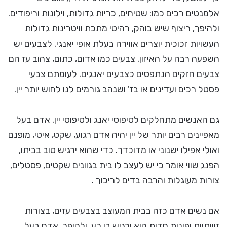
אלמנטים רכים כמו: שטיחים, כריות גדולות, וילונות וריפודים.
ולהיפך, ריצוף שיש בוהק, רהיטי מתכת וויטרינות גדולות
העשויות זכוכית יוצרים אווירה בעלת אופי יאנגי. לצבעים יש
השפעה רבה על האיזון. צבעים כמו אדום, כתום, צהוב עז הם
צבעים חזקים הנתפסים כצבעים יאנגים. לעומתם צבעי
פסטל רכים ועדינים או בז' ושנהב גורמים לנו לחוש יותר יין.
גם האנשים מתחלקים לטיפוסי יאנג ולטיפוסי יין. אדם בעל
מאפיינים רבים יותר של יין יהיה אדם רגוע, שקט, איטי, מופנם
ואולי אפילו ישנוני או מדוכדך. כדי שהוא ירגיש טוב בביתו,
הפנג שווי אומר כי יש לעצב לו בית בגוונים שקטים, פסטלים,
צורות מעוגלות והרבה בדים לריכוך .
אם נשים אדם כזה בבית המעוצב בצבעים עזים, בצורות
זוויתיות ופינות חדות הוא ירגיש בו רע. ולהיפך, אדם בעל