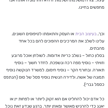
עיגול: צורה מושלמת! ושלמות זו היא ההרמוניה אותה אנו
מחפשים בחיינו.
וכך,
בעיצוב הבית
או העסק והתאמתו לטיפוסים השונים,
עלינו לשלב את המרכיבים ההפוכים להם בכל אחד
מהבתים.
בסלון כחול – נשלב כריות אדומות. לשולחן אוכל מרובע
וזוויתי – נוסיף מפה רכה ונשפכת. לחדר חשוך – נוסיף
תאורה. ובחורף הקר – נוסיף חימום. למשרד הנוקשה נוסיף
תמונה של אשה, ולדירה הנשית נוסיף פסל של סוס (הנתפס
כסמל גברי).
כל אדם יכול להחליט אם הוא זקוק ליותר או לפחות יין או
יאנג כדי להרגיש מאושר ומאוזן יותר. ברגע שנדע זאת נוכל