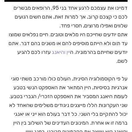
דמיינו את עצמכם לרגע אחד בני 95, הרופאים מבשרים
לכם כי קצכם קרוב, אך למרות זאת, אתם חשים רגועים
שלווים ואפילו מרוצים, חסרי פחד.
אתם יודעים שחייכם היו מלאים וטובים. חיים נפלאים שמוצו
עד תום ולא הייתם מוסיפים להם או משנים בהם דבר. אתם
יודעים שחייתם בהרמוניה. ה
יין והיאנג
עזרו לכם להגיע
לשם.
על פי הקוסמולוגיה הסינית, העולם כולו מורכב משתי סוגי
אנרגיות בסיסיות, היין המתאר את האספקט הנשי בטבע
לעומת היאנג המסביר את האספקט הזכרי/ הגברי בטבע.
שני העקרונות הללו מייצגים ניגודים משלימים שהאחד לא
יכול להתקיים בלי השני. כל דבר בעולם הוא ייני או יאנגי
ברמה זו או אחרת. המינונים העדינים של השילוב בין היין
והיאנג הוא שיוצר את ההרמוניה סביבנו. בפנג שווי