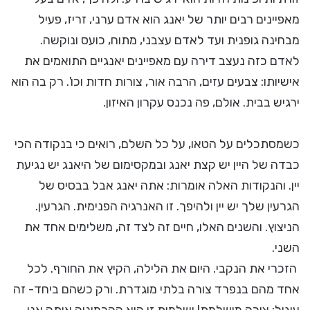
מאפיינים רבים יותר של יאנג הוא אדם ערני, זריז, פעיל
מבחינה גופנית ועד לאדם עצבני, מתוח, כועס ונוקשה.
לאדם כזה נעצב דירה עם מאפיינים יאנגיים התואמים את
אישיותו: צבעים עזים, הרבה אור, צורות חדות וכו'. רק בה הוא
ירגיש בבית. אולם, פה נכנס עקרון האיזון.
כשמסתכלים על הטאו, על כל השלם, רואים כי בנקודה הכי
כבדה של היין יש קצת יאנג ובמקסימום של היאנג יש נגיעת
יין. והנקודות האלה אומרות: אתה יאנג אבל בבסיס של
הגרעין שלך יש יין ולהיפך. זו האנרגיה הפנימית. הגרעין.
הניצוץ. והשנים האלו, חיים זה לצד זה, משלימים אחד את
השני.
הזכרי את הנקבי. היום את הלילה, הקיץ את החורף. לכל
אחד מהם בנפרד צורה בלתי מוגדרת. ורק כשהם ביחד- זה