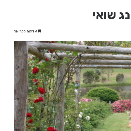
נג שואי
4 דקות לקריאה