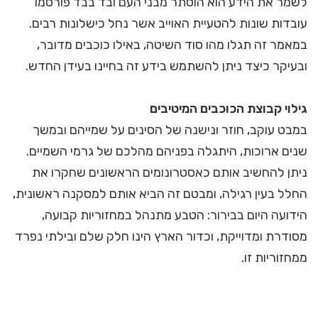
לשמר את הידע הוא הוסתר מבני העם ובד בבד פורסמו
עובדות שונות להטעיית האוייב אשר נחל כישלונות רבים.
במאמר זה תגלו מהו סוד השיטה, באילו כוכבים מדובר,
ובעיקר כיצד ניתן להשתמש בידע זה בחיינו בעידן החדש.
גילוי קבוצת הכוכבים המיטיבים
במבט עוקב, חוזר ונישנה של הסינים על שמייהם ובמשך
שנים ארוכות, היתגלה בפניהם מהלכם של גרמי השמיים.
ניתן להחשיב אותם כאסטרונומים הראשונים שחקרו את
החלל בעין רגילה, ומבטם זה הביא אותם למסקנה ראשונית,
הידועה היום בבירור: הטבע מתנהל במחזוריות קבועה,
מסודרת ומדוייקת, וכדור הארץ הינו חלק שלם ובילתי נפרד
ממחזוריות זו.