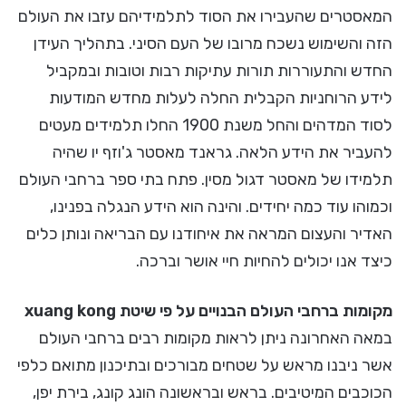
המאסטרים שהעבירו את הסוד לתלמידיהם עזבו את העולם
הזה והשימוש נשכח מרובו של העם הסיני. בתהליך העידן
החדש והתעוררות תורות עתיקות רבות וטובות ובמקביל
לידע הרוחניות הקבלית החלה לעלות מחדש המודעות
לסוד המדהים והחל משנת 1900 החלו תלמידים מעטים
להעביר את הידע הלאה. גראנד מאסטר ג'וזף יו שהיה
תלמידו של מאסטר דגול מסין. פתח בתי ספר ברחבי העולם
וכמוהו עוד כמה יחידים. והינה הוא הידע הנגלה בפנינו,
האדיר והעצום המראה את איחודנו עם הבריאה ונותן כלים
כיצד אנו יכולים להחיות חיי אושר וברכה.
מקומות ברחבי העולם הבנויים על פי שיטת xuang kong
במאה האחרונה ניתן לראות מקומות רבים ברחבי העולם
אשר ניבנו מראש על שטחים מבורכים ובתיכנון מתואם כלפי
הכוכבים המיטיבים. בראש ובראשונה הונג קונג, בירת יפן,