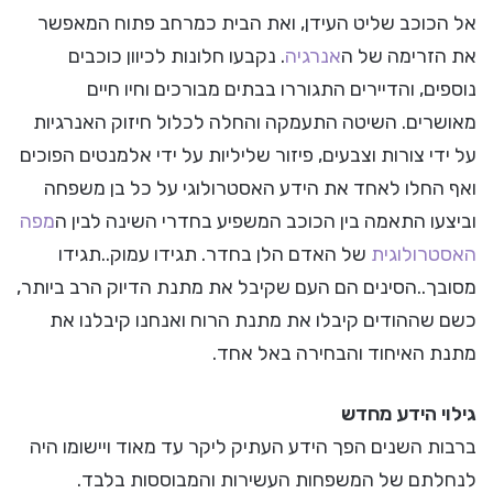
אל הכוכב שליט העידן, ואת הבית כמרחב פתוח המאפשר
את הזרימה של ה
אנרגיה
. נקבעו חלונות לכיוון כוכבים
נוספים, והדיירים התגוררו בבתים מבורכים וחיו חיים
מאושרים. השיטה התעמקה והחלה לכלול חיזוק האנרגיות
על ידי צורות וצבעים, פיזור שליליות על ידי אלמנטים הפוכים
ואף החלו לאחד את הידע האסטרולוגי על כל בן משפחה
וביצעו התאמה בין הכוכב המשפיע בחדרי השינה לבין ה
מפה
האסטרולוגית
של האדם הלן בחדר. תגידו עמוק..תגידו
מסובך..הסינים הם העם שקיבל את מתנת הדיוק הרב ביותר,
כשם שההודים קיבלו את מתנת הרוח ואנחנו קיבלנו את
מתנת האיחוד והבחירה באל אחד.
גילוי הידע מחדש
ברבות השנים הפך הידע העתיק ליקר עד מאוד ויישומו היה
לנחלתם של המשפחות העשירות והמבוססות בלבד.