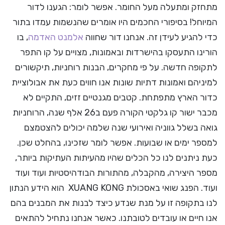
מתחזק ומתעלה מעל החומר. אפשר לומר: הגענו לדור
המיוחל! בסיפורי החכמים היו אומרים שהנשמות עמדו בתור
כדי להגיע לעידן זה. אנחנו דור שחווה
אלמנט האדמה
, בו
הורינו התעסקו בהישרדות ובאמונות, מצויים על קו התפר
לתקופה חדשה. על פי מחקרים, הבנות רוחניות, תיקשורים
למיניהם ואמונות דתיות שונות אנו חווים כעת את אבולוציית
כדור הארץ מתפתחת. קטבים מגנטיים זזים, התקיים לא
מכבר ישור קו גלקטי הקורה פעם ב26 אלף שנה, הרוחניות
גואה בשלל גווניה ואירועי שנה שלמה יכולים להצטמצם
למספר ימים או שבועות. אפשר לומר שזכינו, בהחלט שכן.
כעת ניתנים לנו כל הכלים שהיו מהעיתות העתיקות ביותר,
מספר היצירה, מהקבלה, מהתורות הבודהיסטיות ועוד ועוד
ועוד. הפנג שואי באסכולת XUANG KONG הוא הידע הנתון
לנו בתקופה זו על מנת שנדע כיצד לבנות את המבנים בהם
אנו חיים או עובדים לטובתנו. כאשר אנחנו נתחיל להתאים