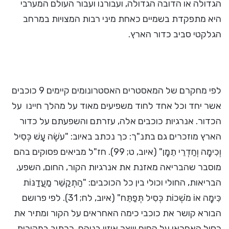
הגדולה או הדובה הגדולה, ועבורנו ועבור העולם המערבי
היא מתפקדת בשמיים כאחת מיני רבות המצויות במרחב
הגלקטי סביב כדור הארץ.
לפי מחקרם של המאסטרים האסטרונומים קיימים 9 כוכבים
אשר יחד וכל אחד לחוד משפיעים מאוד על מהלך חיינו על
הכדור. אנרגיות כוכבים אלה, עזרתם והשפעתם על כדור
הארץ מוזכרים גם בתנ"ך: כך נכתב באיוב: "עֹשֶׂה עָשׁ כְּסִיל
וְכִימָה וְחַדְרֵי תֵמָן" (איוב, ט; 99). חז"ל מביאים פסוקים בהם
מוסבר שהבריאה מאזנת את אנרגיות הקור, החום, השפע,
הבריאות, החולי וכולי בין כל הכוכבים: "הַתְקַשֵּׁר מַעֲדַנּוֹת
כִּימָה אוֹ מֹשְׁכוֹת כְּסִיל תְּפַתֵּח" (איוב, לח; 31). לפי פרושם
הבורא קושר את כוכבי כימה האחראים על הקור ומתיר את
כסיל האחראי על החום ויוצר איזון בניהם, ככתוב במקורות.