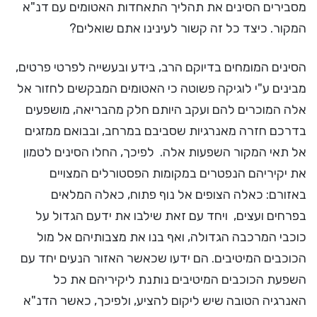
מסבירים הסינים את תהליך התאחדות האטומים עם דנ"א
המקור. כיצד כל זה קשור לעינינו אתם שואלים?
הסינים המומחים בדיוקם הרב, בידע ובעשייה לפרטי פרטים,
מבינים ע"י לוגיקה פשוטה כי האטומים המבקשים לחזור אל
אלה המוכרים להם ועקב היותם חלק מהבריאה, מושפעים
בדרכם חזרה מאנרגיות שסביבם במרחב, ובבואם ממזגים
אל תאי המקור השפעות אלה. לפיכך, החלו הסינים לטמון
את יקיריהם הנפטרים במקומות הפסטורלים המצויים
באזורם: כאלה הצופים אל נוף פתוח, כאלה המלאים
בפרחים ועצים, ויחד עם זאת שילבו את ידעם הגדול על
כוכבי המרכבה הגדולה, ואף בנו את מצבותיהם אל מול
הכוכבים המיטיבים. הם ידעו שכאשר האזור הנעים יחד עם
השפעת הכוכבים המיטיבים נותנת ליקיריהם את כל
האנרגיה הטובה שיש ליקום להציע, ולפיכך, כאשר הדנ"א