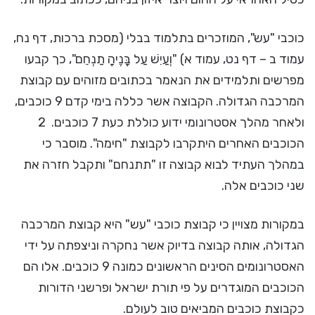
כוכבי "עש", המוזכרים בתלמוד בבלי (מסכת ברכות, דף נח,
עמוד ב – דף נט, עמוד א) "וְעַיִשׁ עַל בָּנֶיהָ תַנְחֵם", כך קבעו
מפרשים ותלמידים את הנאמר בכתובים מזוהים עם קבוצת
המרכבה הגדולה. הקבוצה אשר כללה בימי קדם 9 כוכבים,
ולאחר מהלך אסטרונומי ידוע כוללת כעת 7 כוכבים. 2
הכוכבים האחרים היתקרבו לקבוצת "חימה". מוסבר כי
במהלך העתיד לבוא קבוצה זו "תתנחם" ותקבל חזרה את
שני כוכבים אלה.
במקורות מצויין כי קבוצת כוכבי "עש" היא קבוצת המרכבה
הגדולה, אותה קבוצה בדיוק אשר נחקרה וניצפתה על ידי
האסטרונומים הסינים הראשונים כמונה 9 כוכבים. אלו הם
הכוכבים המוגדרים על פי תורת ישראל ופרשני הדורות
כקבוצת כוכבים המביאים טוב לעולם.