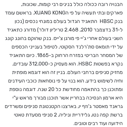
הבנויה רובה ככולה כולל בנינים רבי קומות, שכונות,
פארקים ובתי תעשיה על פי הXUANG KONG. בראשם עומד
בנק HBSC התאגיד הגדול בעולם במונחי נכסים (נכון
ל-31 בדצמבר 2010, 2.468 טריליון דולר) מדורג כתאגיד
השני בעולם אחרי ג'יי פי מורגן צ'ייס. בנק שהוקם בהונג קונג
על ידי תומאס סת'רלנד הסקוטי, לטיפול בענייני הכספים
של המסחר הבריטי במזרח הרחוק ב-1865. כיום התאגיד
נקרא בפשטות HSBC. הוא מעסיק כ-312,000 עובדים,
מחזיק סניפים ברחבי העולם. בניין זה הוא דוגמא מופתית
וחיה לשימוש בידע, הוא בנוי על פי נוסחאות כוכבי העידנים
ומתוכנן כך בהתאמה מחודשת כל 20 שנה. דוגמה נוספת
היא ארמון הנסיכה בבחריין אשר תוכנן מבורך מראש ע"י
גראנד מאסטר ג'וזף יו, בארצנו הקטנטונת סניפים ומשרדים
ברשת קפה נטו, גלידריית וניליה, 2 סניפי מסעדת טאטי
הידועה ועוד רבים וטובים.