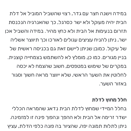
במידה וישנה חצר עם גדר, רצוי שהשביל המוביל אל דלת
הבית יהיה מעוקל ולא ישר כסרגל, כך שהאנרגיה הנכנסת
תזרום בנעימות אל הבית ולא כחץ מהיר. במידה והשביל אכן
ישר, ניתן להניח עציצים עגולים לאורכו וכך תיווצר אשליה
של עיקול. כמובן שניתן ליישם זאת גם בכניסה ראשית של
בניין מגורים. כמו כן, מומלץ לא להשתמש בצמחייה קוצנית.
במקרים של שימוש במטפסים, חשוב שהצמח לא יכסה
לחלוטין את השער הראשי, שלא ייווצר מראה חשוך וסגור
באזור השער.
חלל מחוץ לדלת
בחלל המיידי שמחוץ לדלת הבית נדאג שהמראה הכללי
ישדר זרימה אל הבית ולא ההפך ונהפוך פינה זו למזמינה.
ניתן לתלות תמונה יפה, שהציור בה פונה כלפי הדלת, עציץ