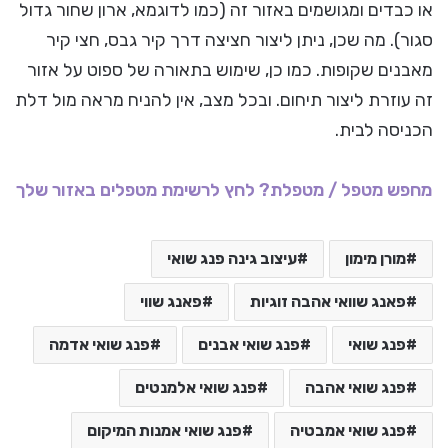
או כבדים ומגושמים באזור זה (כמו לדוגמא, ארון שחור גדול
סגור). מה שכן, ניתן ליצור חציצה דרך קיר גבס, חצי קיר
מאבנים שקופות. כמו כן, שימוש בתאורה של ספוט על אזור
זה עוזרת ליצור תיחום. ובכל מצב, אין להניח מראה מול דלת
הכניסה לבית.
מחפש מטפל / מטפלת? לחץ לרשימת מטפלים באזור שלך
מורן מימון
עיצוב גינה פנג שואי
פאנג שוואי אהבה זוגיות
פאנג שווי
פנג שואי
פנג שואי אבנים
פנג שואי אדמה
פנג שואי אהבה
פנג שואי אלמנטים
פנג שואי אמבטיה
פנג שואי אמנות המיקום