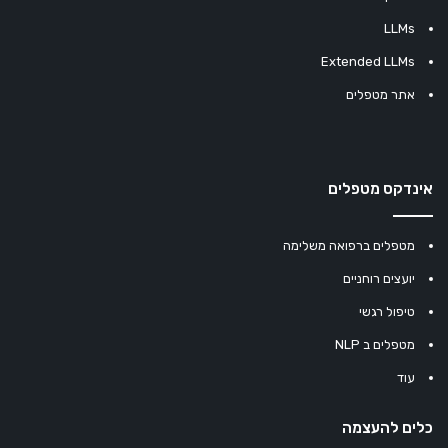
LLMs
Extended LLMs
אתר מטפלים
אינדקס מטפלים
מטפלים ברפואה משלימה
יועצים רוחניים
טיפול רגשי
מטפלים ב NLP
עוד
כלים להעצמה